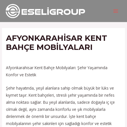
İçeriğe
Yazı
MAIN
atla
gezinmesi
MEN
AFYONKARAHISAR KENT
BAHÇE MOBILYALARI
/
Hizmetlerimiz
/ Yazan
admin
Afyonkarahisar Kent Bahçe Mobilyaları: Şehir Yaşamında
Konfor ve Estetik
Şehir hayatında, yeşil alanlara sahip olmak büyük bir lüks ve
kıymet taşır. Kent bahçeleri, stresli şehir yaşamında bir nefes
alma noktası sağlar. Bu yeşil alanlarda, sadece doğayla iç içe
olmak değil, aynı zamanda konforlu ve şık mobilyalarla
dinlenmek de önemli bir unsurdur. İşte kent bahçe
mobilyalarının şehir sakinleri için sağladığı konfor ve estetik