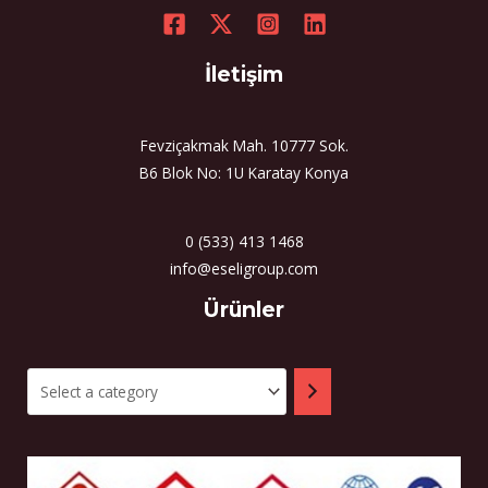
İletişim
Fevziçakmak Mah. 10777 Sok.
B6 Blok No: 1U Karatay Konya
0 (533) 413 1468
info@eseligroup.com
Select
Ürünler
a
category