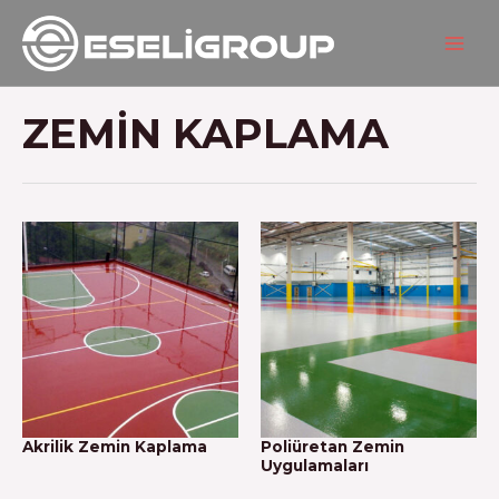
İçeriğe
MAIN
atla
MEN
ZEMIN KAPLAMA
Akrilik Zemin Kaplama
Poliüretan Zemin
Uygulamaları