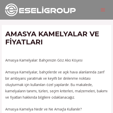
İçeriğe
Yazı
MAIN
atla
gezinmesi
MEN
AMASYA KAMELYALAR VE
FIYATLARI
/
Hizmetlerimiz
/ Yazan
admin
Amasya Kamelyalar: Bahçenizin Göz Alıcı Köşesi
Amasya Kamelyalar, bahçelerde ve açık hava alanlarında zarif
bir ambiyans yaratmak ve keyifli bir dinlenme noktası
oluşturmak için kullanılan özel yapılardır. Bu makalede,
kamelyaların tanımı, türleri, seçim kriterleri, malzemeleri, bakımı
ve fiyatları hakkında bilgilere odaklanacağız.
Amasya Kamelya Nedir ve Ne Amaçla Kullanılır?