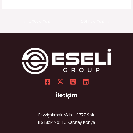
←
Önceki Yazı
Sonraki Yazı
→
İletişim
Fevziçakmak Mah. 10777 Sok.
B6 Blok No: 1U Karatay Konya