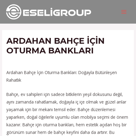
İçeriğe
Yazı
MAIN
atla
gezinmesi
MEN
ARDAHAN BAHÇE IÇIN
OTURMA BANKLARI
/
Hizmetlerimiz
/ Yazan
admin
Ardahan Bahçe İçin Oturma Bankları: Doğayla Bütünleşen
Rahatlık
Bahçe, ev sahipleri için sadece bitkilerin yeşil dokusunu değil,
aynı zamanda rahatlamak, doğayla iç içe olmak ve güzel anlar
yaşamak için bir mekanı temsil eder. Bahçe düzenlemesi
yaparken, doğal öğelerle uyumlu olan mobilya seçimi de önem
kazanır. Bahçe için oturma bankları, hem estetik açıdan hoş bir
görünüm sunar hem de bahçe keyfini daha da artırır. Bu