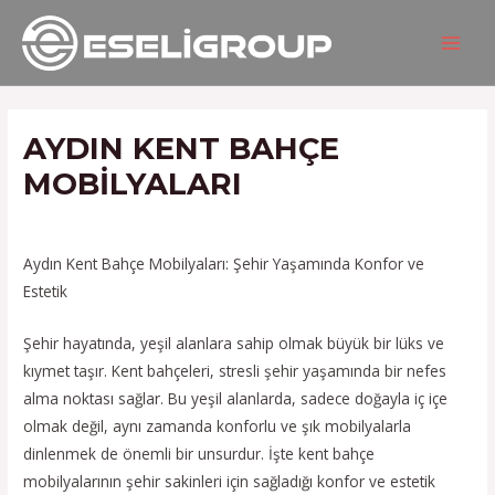
İçeriğe
Yazı
MAIN
atla
gezinmesi
MEN
AYDIN KENT BAHÇE
MOBILYALARI
/
Hizmetlerimiz
/ Yazan
admin
Aydın Kent Bahçe Mobilyaları: Şehir Yaşamında Konfor ve
Estetik
Şehir hayatında, yeşil alanlara sahip olmak büyük bir lüks ve
kıymet taşır. Kent bahçeleri, stresli şehir yaşamında bir nefes
alma noktası sağlar. Bu yeşil alanlarda, sadece doğayla iç içe
olmak değil, aynı zamanda konforlu ve şık mobilyalarla
dinlenmek de önemli bir unsurdur. İşte kent bahçe
mobilyalarının şehir sakinleri için sağladığı konfor ve estetik