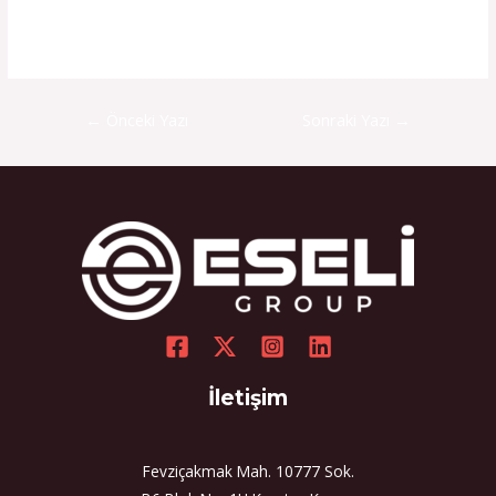
←
Önceki Yazı
Sonraki Yazı
→
İletişim
Fevziçakmak Mah. 10777 Sok.