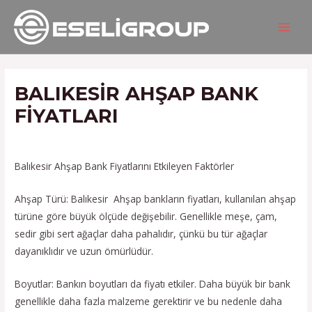
İçeriğe
Yazı
MAIN
atla
gezinmesi
MEN
BALIKESIR AHŞAP BANK
FIYATLARI
/
Hizmetlerimiz
/ Yazan
admin
Balıkesir Ahşap Bank Fiyatlarını Etkileyen Faktörler
Ahşap Türü: Balıkesir Ahşap bankların fiyatları, kullanılan ahşap
türüne göre büyük ölçüde değişebilir. Genellikle meşe, çam,
sedir gibi sert ağaçlar daha pahalıdır, çünkü bu tür ağaçlar
dayanıklıdır ve uzun ömürlüdür.
Boyutlar: Bankın boyutları da fiyatı etkiler. Daha büyük bir bank
genellikle daha fazla malzeme gerektirir ve bu nedenle daha