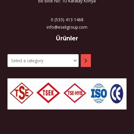
B6 Blok No: 1U Karatay Konya
0 (533) 413 1468
info@eseligroup.com
Select
Ürünler
a
category