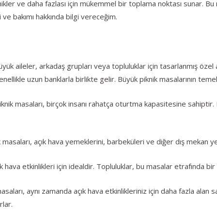
knikler ve daha fazlası için mükemmel bir toplama noktası sunar. Bu
eri ve bakımı hakkında bilgi vereceğim.
büyük aileler, arkadaş grupları veya topluluklar için tasarlanmış öze
ellikle uzun banklarla birlikte gelir. Büyük piknik masalarının temel 
knik masaları, birçok insanı rahatça oturtma kapasitesine sahiptir. 
masaları, açık hava yemeklerini, barbeküleri ve diğer dış mekan yeme
ık hava etkinlikleri için idealdir. Topluluklar, bu masalar etrafında bir
saları, aynı zamanda açık hava etkinlikleriniz için daha fazla alan 
rlar.