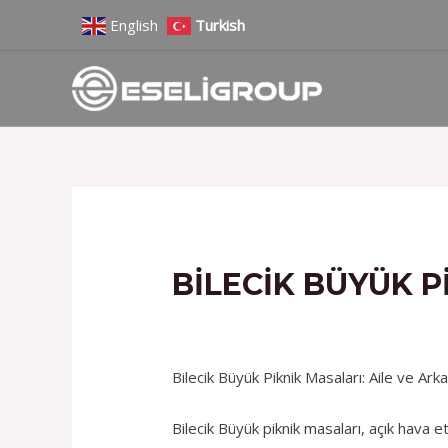
İçeriğe
Yazı
English
Turkish
atla
gezinmesi
BILECIK BÜYÜK P
/
Hizmetlerimiz
/ Yazan
admin
Bilecik Büyük Piknik Masaları: Aile ve Arka
Bilecik Büyük piknik masaları, açık hava etk