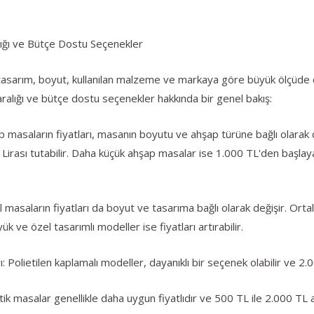
alığı ve Bütçe Dostu Seçenekler
, tasarım, boyut, kullanılan malzeme ve markaya göre büyük ölçüde de
 aralığı ve bütçe dostu seçenekler hakkında bir genel bakış:
p masaların fiyatları, masanın boyutu ve ahşap türüne bağlı olarak
k Lirası tutabilir. Daha küçük ahşap masalar ise 1.000 TL'den başla
l masaların fiyatları da boyut ve tasarıma bağlı olarak değişir. Ort
k ve özel tasarımlı modeller ise fiyatları artırabilir.
: Polietilen kaplamalı modeller, dayanıklı bir seçenek olabilir ve 2.0
tik masalar genellikle daha uygun fiyatlıdır ve 500 TL ile 2.000 TL a