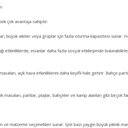
rı
 pek çok avantaja sahiptir:
, büyük aileler veya gruplar için fazla oturma kapasitesi sunar. He
ığı etkinliklerde, insanlar daha fazla sosyal etkileşimde bulunabili
asaları, açık hava etkinliklerini daha keyifli hale getirir. Bahçe par
nik masaları, parklar, plajlar, bahçeler ve kamp alanları gibi birçok far
arım ve malzeme seçenekleri sunar. İşte bazı yaygın büyük piknik mas