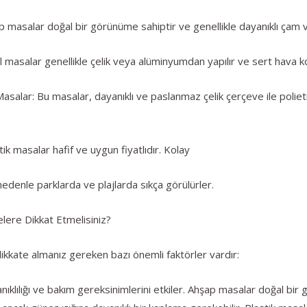
p masalar doğal bir görünüme sahiptir ve genellikle dayanıklı çam ve
 masalar genellikle çelik veya alüminyumdan yapılır ve sert hava koş
Masalar: Bu masalar, dayanıklı ve paslanmaz çelik çerçeve ile polieti
tik masalar hafif ve uygun fiyatlıdır. Kolay
 nedenle parklarda ve plajlarda sıkça görülürler.
elere Dikkat Etmelisiniz?
 dikkate almanız gereken bazı önemli faktörler vardır:
klılığı ve bakım gereksinimlerini etkiler. Ahşap masalar doğal bi