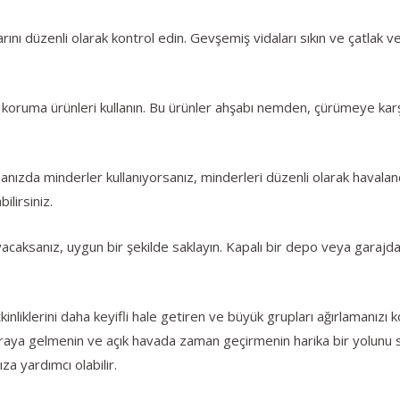
arını düzenli olarak kontrol edin. Gevşemiş vidaları sıkın ve çatlak
 koruma ürünleri kullanın. Bu ürünler ahşabı nemden, çürümeye karş
nızda minderler kullanıyorsanız, minderleri düzenli olarak havaland
ilirsiniz.
mayacaksanız, uygun bir şekilde saklayın. Kapalı bir depo veya gar
tkinliklerini daha keyifli hale getiren ve büyük grupları ağırlamanız
ir araya gelmenin ve açık havada zaman geçirmenin harika bir yolunu 
za yardımcı olabilir.