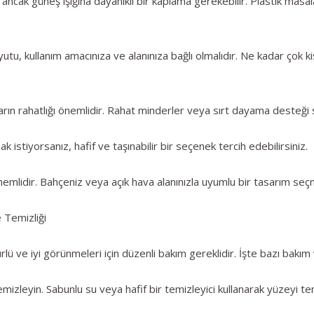
, ancak güneş ışığına dayanıklı bir kaplama gerekebilir. Plastik masa
utu, kullanım amacınıza ve alanınıza bağlı olmalıdır. Ne kadar çok k
ın rahatlığı önemlidir. Rahat minderler veya sırt dayama desteği 
 istiyorsanız, hafif ve taşınabilir bir seçenek tercih edebilirsiniz.
mlidir. Bahçeniz veya açık hava alanınızla uyumlu bir tasarım seçme
e Temizliği
lü ve iyi görünmeleri için düzenli bakım gereklidir. İşte bazı bakım v
emizleyin. Sabunlu su veya hafif bir temizleyici kullanarak yüzeyi te