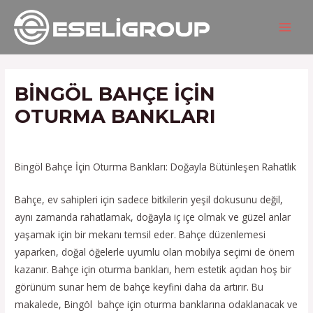
İçeriğe
Yazı
MAIN
atla
gezinmesi
MEN
BINGÖL BAHÇE IÇIN
OTURMA BANKLARI
/
Hizmetlerimiz
/ Yazan
admin
Bingöl Bahçe İçin Oturma Bankları: Doğayla Bütünleşen Rahatlık
Bahçe, ev sahipleri için sadece bitkilerin yeşil dokusunu değil,
aynı zamanda rahatlamak, doğayla iç içe olmak ve güzel anlar
yaşamak için bir mekanı temsil eder. Bahçe düzenlemesi
yaparken, doğal öğelerle uyumlu olan mobilya seçimi de önem
kazanır. Bahçe için oturma bankları, hem estetik açıdan hoş bir
görünüm sunar hem de bahçe keyfini daha da artırır. Bu
makalede, Bingöl bahçe için oturma banklarına odaklanacak ve