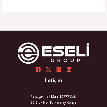
←
Önceki Yazı
Sonraki Yazı
→
İletişim
Fevziçakmak Mah. 10777 Sok.
B6 Blok No: 1U Karatay Konya