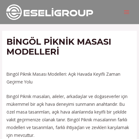
İçeriğe
Yazı
MAIN
atla
gezinmesi
MEN
BINGÖL PIKNIK MASASI
MODELLERI
/
Hizmetlerimiz
/ Yazan
admin
Bingöl Piknik Masası Modelleri: Açık Havada Keyifli Zaman
Geçirme Yolu
Bingöl Piknik masaları, aileler, arkadaşlar ve doğaseverler için
mükemmel bir açık hava deneyimi sunmanın anahtarıdır. Bu
özel masa tasarımları, açık hava alanlarında keyifli bir şekilde
vakit geçirmenize olanak tanır. Bingöl Piknik masalarının farklı
modelleri ve tasarımları, farklı ihtiyaçları ve zevkleri karşılamak
için mevcuttur.