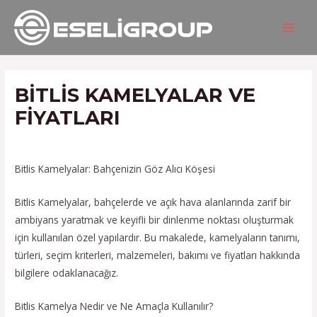
İçeriğe
Yazı
MAIN
atla
gezinmesi
MEN
BITLIS KAMELYALAR VE
FIYATLARI
/
Hizmetlerimiz
/ Yazan
admin
Bitlis Kamelyalar: Bahçenizin Göz Alıcı Köşesi
Bitlis Kamelyalar, bahçelerde ve açık hava alanlarında zarif bir
ambiyans yaratmak ve keyifli bir dinlenme noktası oluşturmak
için kullanılan özel yapılardır. Bu makalede, kamelyaların tanımı,
türleri, seçim kriterleri, malzemeleri, bakımı ve fiyatları hakkında
bilgilere odaklanacağız.
Bitlis Kamelya Nedir ve Ne Amaçla Kullanılır?