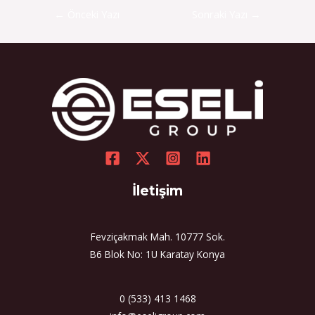
←
Önceki Yazı
Sonraki Yazı
→
İletişim
Fevziçakmak Mah. 10777 Sok.
B6 Blok No: 1U Karatay Konya
0 (533) 413 1468