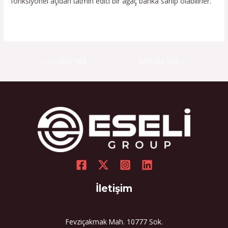
fonksiyonel açıdan tatmin edici bir ağaç banka sahip olabilirler.
←
Önceki Yazı
Sonraki Yazı
→
İletişim
Fevziçakmak Mah. 10777 Sok.