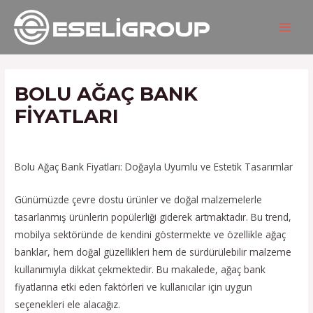
İçeriğe
Yazı
MAIN
atla
gezinmesi
MEN
BOLU AĞAÇ BANK
FIYATLARI
/
Hizmetlerimiz
/ Yazan
admin
Bolu Ağaç Bank Fiyatları: Doğayla Uyumlu ve Estetik Tasarımlar
Günümüzde çevre dostu ürünler ve doğal malzemelerle
tasarlanmış ürünlerin popülerliği giderek artmaktadır. Bu trend,
mobilya sektöründe de kendini göstermekte ve özellikle ağaç
banklar, hem doğal güzellikleri hem de sürdürülebilir malzeme
kullanımıyla dikkat çekmektedir. Bu makalede, ağaç bank
fiyatlarına etki eden faktörleri ve kullanıcılar için uygun
seçenekleri ele alacağız.