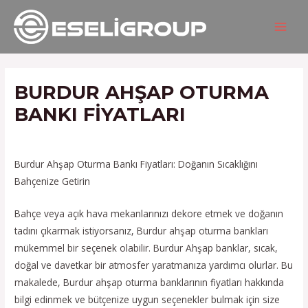
İçeriğe
Yazı
MAIN
atla
gezinmesi
MEN
BURDUR AHŞAP OTURMA
BANKI FIYATLARI
/
Hizmetlerimiz
/ Yazan
admin
Burdur Ahşap Oturma Bankı Fiyatları: Doğanın Sıcaklığını
Bahçenize Getirin
Bahçe veya açık hava mekanlarınızı dekore etmek ve doğanın
tadını çıkarmak istiyorsanız, Burdur ahşap oturma bankları
mükemmel bir seçenek olabilir. Burdur Ahşap banklar, sıcak,
doğal ve davetkar bir atmosfer yaratmanıza yardımcı olurlar. Bu
makalede, Burdur ahşap oturma banklarının fiyatları hakkında
bilgi edinmek ve bütçenize uygun seçenekler bulmak için size