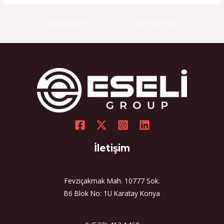
←
Önceki Yazı
Sonraki Yazı
→
İletişim
Fevziçakmak Mah. 10777 Sok.
B6 Blok No: 1U Karatay Konya