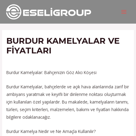
İçeriğe
Yazı
MAIN
atla
gezinmesi
MEN
BURDUR KAMELYALAR VE
FIYATLARI
/
Hizmetlerimiz
/ Yazan
admin
Burdur Kamelyalar: Bahçenizin Göz Alıcı Köşesi
Burdur Kamelyalar, bahçelerde ve açık hava alanlarında zarif bir
ambiyans yaratmak ve keyifli bir dinlenme noktası oluşturmak
için kullanılan özel yapılardır. Bu makalede, kamelyaların tanımı,
türleri, seçim kriterleri, malzemeleri, bakımı ve fiyatları hakkında
bilgilere odaklanacağız.
Burdur Kamelya Nedir ve Ne Amaçla Kullanılır?