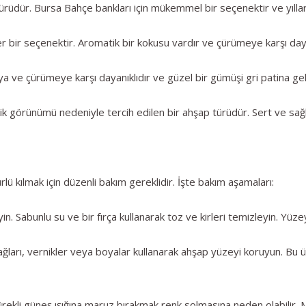
rüdür. Bursa Bahçe bankları için mükemmel bir seçenektir ve yıllarc
er bir seçenektir. Aromatik bir kokusu vardır ve çürümeye karşı daya
a ve çürümeye karşı dayanıklıdır ve güzel bir gümüşi gri patina geliş
tik görünümü nedeniyle tercih edilen bir ahşap türüdür. Sert ve sağ
ü kılmak için düzenli bakım gereklidir. İşte bakım aşamaları:
yin. Sabunlu su ve bir fırça kullanarak toz ve kirleri temizleyin. Yü
arı, vernikler veya boyalar kullanarak ahşap yüzeyi koruyun. Bu ü
ürekli güneş ışığına maruz bırakmak renk solmasına neden olabilir.