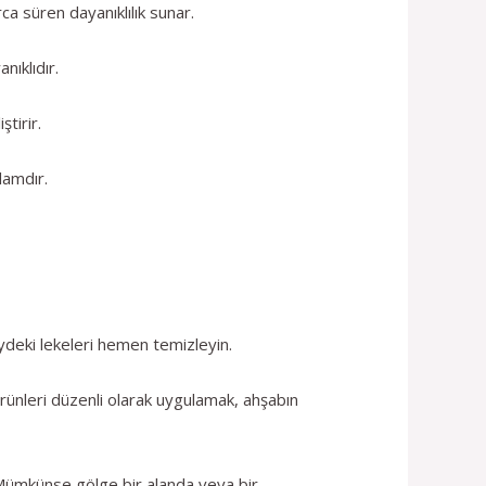
a süren dayanıklılık sunar.
nıklıdır.
tirir.
lamdır.
zeydeki lekeleri hemen temizleyin.
rünleri düzenli olarak uygulamak, ahşabın
 Mümkünse gölge bir alanda veya bir