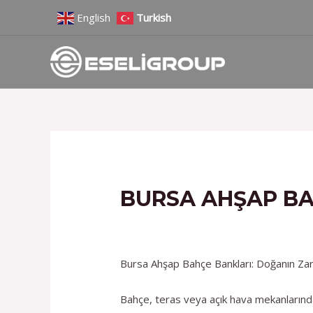
İçeriğe
Yazı
English
Turkish
atla
gezinmesi
BURSA AHŞAP BA
/
Hizmetlerimiz
/ Yazan
admin
Bursa Ahşap Bahçe Bankları: Doğanın Zara
Bahçe, teras veya açık hava mekanlarında 