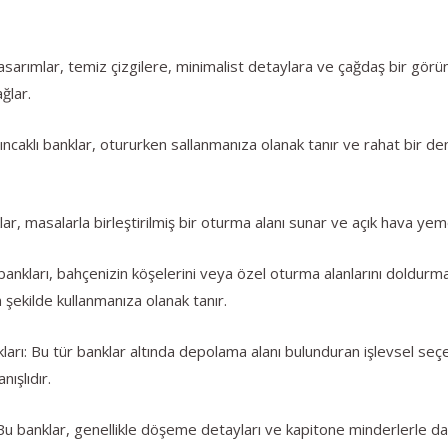
arımlar, temiz çizgilere, minimalist detaylara ve çağdaş bir görü
ğlar.
ıncaklı banklar, otururken sallanmanıza olanak tanır ve rahat bir dene
r, masalarla birleştirilmiş bir oturma alanı sunar ve açık hava yeme
kları, bahçenizin köşelerini veya özel oturma alanlarını doldurmak i
şekilde kullanmanıza olanak tanır.
rı: Bu tür banklar altında depolama alanı bulunduran işlevsel seç
nışlıdır.
u banklar, genellikle döşeme detayları ve kapitone minderlerle da