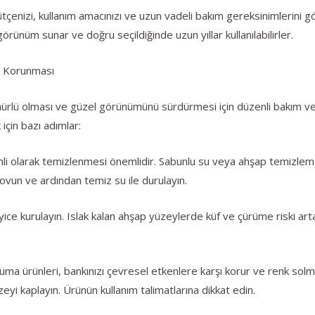
ütçenizi, kullanım amacınızı ve uzun vadeli bakım gereksinimlerini
örünüm sunar ve doğru seçildiğinde uzun yıllar kullanılabilirler.
e Korunması
ürlü olması ve güzel görünümünü sürdürmesi için düzenli bakım ve
 için bazı adımlar:
nli olarak temizlenmesi önemlidir. Sabunlu su veya ahşap temizleme
 ovun ve ardından temiz su ile durulayın.
ice kurulayın. Islak kalan ahşap yüzeylerde küf ve çürüme riski art
a ürünleri, bankınızı çevresel etkenlere karşı korur ve renk solmas
eyi kaplayın. Ürünün kullanım talimatlarına dikkat edin.