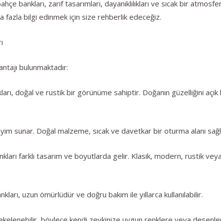
e bankları, zarif tasarımları, dayanıklılıkları ve sıcak bir atmosf
fazla bilgi edinmek için size rehberlik edeceğiz.
ı
antajı bulunmaktadır:
ı, doğal ve rustik bir görünüme sahiptir. Doğanın güzelliğini açık
eyim sunar. Doğal malzeme, sıcak ve davetkar bir oturma alanı sağl
kları farklı tasarım ve boyutlarda gelir. Klasik, modern, rustik v
nkları, uzun ömürlüdür ve doğru bakım ile yıllarca kullanılabilir.
lekelenebilir, böylece kendi zevkinize uygun renklere veya desenlere