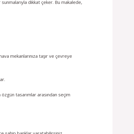
er sunmalarıyla dikkat çeker. Bu makalede,
 hava mekanlarınıza taşır ve çevreye
ar.
eya özgün tasarımlar arasından seçim
 sahip banklar yaratabilirsiniz.