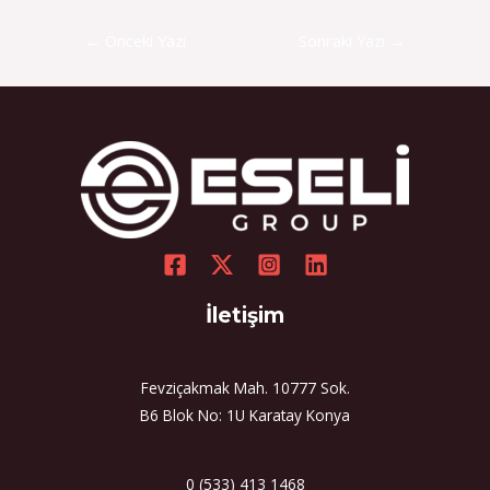
←
Önceki Yazı
Sonraki Yazı
→
İletişim
Fevziçakmak Mah. 10777 Sok.
B6 Blok No: 1U Karatay Konya
0 (533) 413 1468