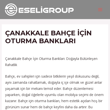
İçeriğe
Yazı
MAIN
atla
gezinmesi
MEN
ÇANAKKALE BAHÇE IÇIN
OTURMA BANKLARI
/
Hizmetlerimiz
/ Yazan
admin
Çanakkale Bahçe İçin Oturma Bankları: Doğayla Bütünleşen
Rahatlık
Bahçe, ev sahipleri için sadece bitkilerin yeşil dokusunu değil,
aynı zamanda rahatlamak, doğayla iç içe olmak ve güzel anlar
yaşamak için bir mekanı temsil eder. Bahçe düzenlemesi
yaparken, doğal öğelerle uyumlu olan mobilya seçimi de önem
kazanır. Bahçe için oturma bankları, hem estetik açıdan hoş bir
görünüm sunar hem de bahçe keyfini daha da artırır. Bu