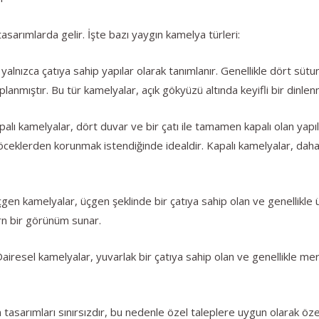
asarımlarda gelir. İşte bazı yaygın kamelya türleri:
yalnızca çatıya sahip yapılar olarak tanımlanır. Genellikle dört süt
anmıştır. Bu tür kamelyalar, açık gökyüzü altında keyifli bir dinlen
ı kamelyalar, dört duvar ve bir çatı ile tamamen kapalı olan yapılar
öceklerden korunmak istendiğinde idealdir. Kapalı kamelyalar, dah
 kamelyalar, üçgen şeklinde bir çatıya sahip olan ve genellikle üç
ern bir görünüm sunar.
resel kamelyalar, yuvarlak bir çatıya sahip olan ve genellikle merke
asarımları sınırsızdır, bu nedenle özel taleplere uygun olarak özel