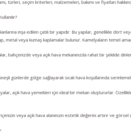
mı, türleri, seçim kriterleri, malzemeleri, bakımı ve fiyatları hakkın
llanılır?
anlarına inşa edilen çatılı bir yapıdır. Bu yapılar, genellikle dört v
ap, metal veya kumaş kaplamalar bulunur. Kamelyaların temel amaçlar
ar, bahçenizde veya açık hava mekanınızda rahat bir şekilde din
şli günlerde gölge sağlayarak sıcak hava koşullarında serinlemek iç
r, açık hava yemekleri için ideal bir mekan oluştururlar. Özellikle 
nizin veya açık hava alanınızın estetik değerini artırır ve görsel çe
ı