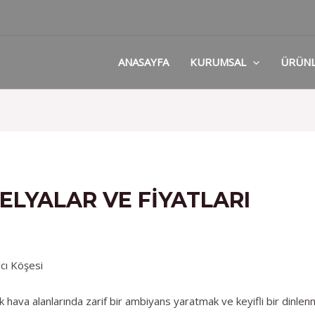
ANASAYFA
KURUMSAL
ÜRÜN
LYALAR VE FIYATLARI
cı Köşesi
hava alanlarında zarif bir ambiyans yaratmak ve keyifli bir dinlenm