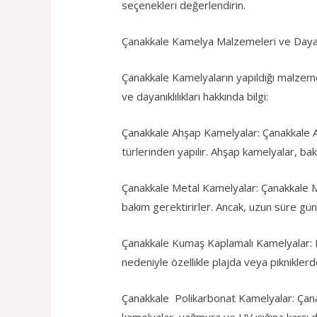
seçenekleri değerlendirin.
Çanakkale Kamelya Malzemeleri ve Dayanı
Çanakkale Kamelyaların yapıldığı malzeme t
ve dayanıklılıkları hakkında bilgi:
Çanakkale Ahşap Kamelyalar: Çanakkale Ah
türlerinden yapılır. Ahşap kamelyalar, bak
Çanakkale Metal Kamelyalar: Çanakkale Me
bakım gerektirirler. Ancak, uzun süre gün
Çanakkale Kumaş Kaplamalı Kamelyalar: Bu 
nedeniyle özellikle plajda veya pikniklerd
Çanakkale Polikarbonat Kamelyalar: Çanak
kamelyalar, yağmura ve UV ışığına karşı da