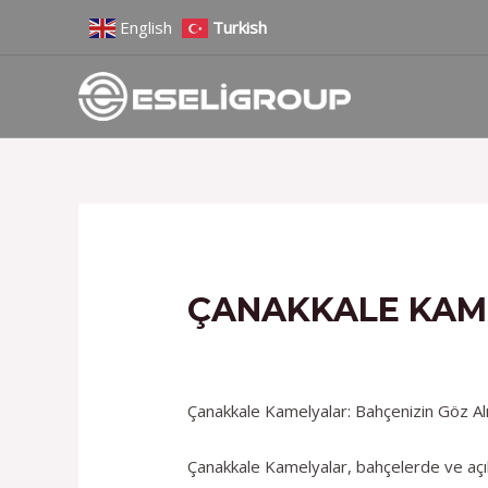
İçeriğe
Yazı
English
Turkish
atla
gezinmesi
ÇANAKKALE KAME
/
Hizmetlerimiz
/ Yazan
admin
Çanakkale Kamelyalar: Bahçenizin Göz Alı
Çanakkale Kamelyalar, bahçelerde ve açık 