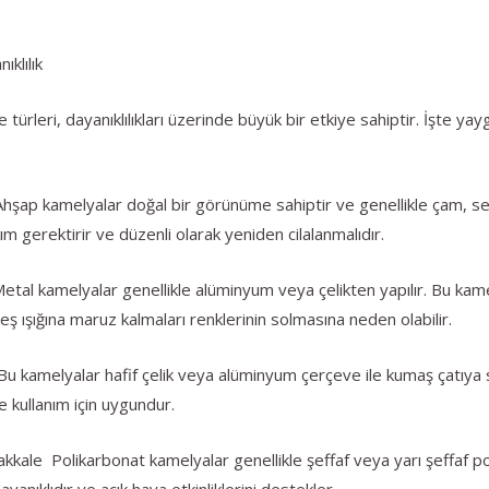
klılık
ürleri, dayanıklılıkları üzerinde büyük bir etkiye sahiptir. İşte ya
şap kamelyalar doğal bir görünüme sahiptir ve genellikle çam, sedir
ım gerektirir ve düzenli olarak yeniden cilalanmalıdır.
tal kamelyalar genellikle alüminyum veya çelikten yapılır. Bu kamel
eş ışığına maruz kalmaları renklerinin solmasına neden olabilir.
kamelyalar hafif çelik veya alüminyum çerçeve ile kumaş çatıya sahi
e kullanım için uygundur.
kale Polikarbonat kamelyalar genellikle şeffaf veya yarı şeffaf pol
yanıklıdır ve açık hava etkinliklerini destekler.