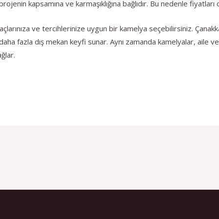
projenin kapsamına ve karmaşıklığına bağlıdır. Bu nedenle fiyatları o
çlarınıza ve tercihlerinize uygun bir kamelya seçebilirsiniz. Çanak
e daha fazla dış mekan keyfi sunar. Aynı zamanda kamelyalar, aile ve a
ğlar.