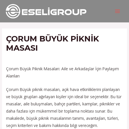
İçeriğe
Yazı
MAIN
atla
gezinmesi
MEN
ÇORUM BÜYÜK PIKNIK
MASASI
/
Hizmetlerimiz
/ Yazan
admin
Çorum Büyük Piknik Masaları: Aile ve Arkadaşlar İçin Paylaşım
Alanları
Çorum Büyük piknik masaları, açık hava etkinliklerini planlayan
ve büyük grupları ağırlayan kişiler için ideal bir seçenektir. Bu tür
masalar, aile buluşmaları, bahçe partileri, kamplar, piknikler ve
daha fazlası için mükemmel bir toplama noktası sunar. Bu
makalede, büyük piknik masalarının tanımı, avantajları, türleri,
seçim kriterleri ve bakımı hakkında bilgi vereceğim.