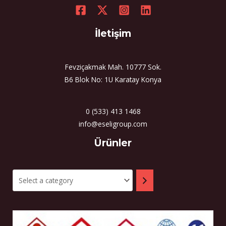
İletişim
Fevziçakmak Mah. 10777 Sok.
B6 Blok No: 1U Karatay Konya
0 (533) 413 1468
info@eseligroup.com
Select
Ürünler
a
category