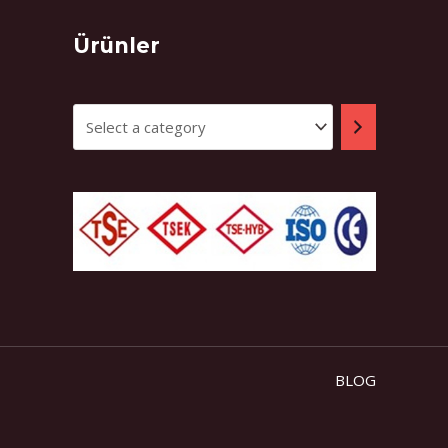
Select
Ürünler
a
category
BLOG