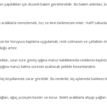
 yapıldıkları için düzenli bakım gerektirebilir. Bu bakım adımları, 
i aralıklarla temizlemek, toz ve kirin birikmesini önler. Hafif sabunl
 bir koruyucu kaplama uygulamak, renk solmasını ve çatlakları önle
üğü artırır.
lar, uzun süre güneş ışığına maruz kaldıklarında renklerini kaybedeb
ığına maruz kalma süresini azaltacak şekilde konumlandırın.
 kış koşullarında zarar görebilir. Bu nedenle, kış aylarında bankınız
ları, ağaç yüzeyini besler ve korur. Belirli aralıklarla ahşap yağlar