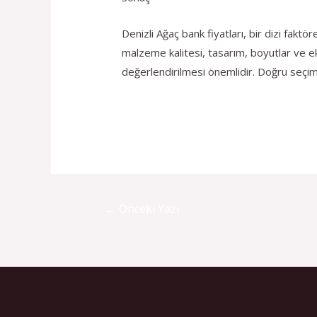
Denizli Ağaç bank fiyatları, bir dizi faktö
malzeme kalitesi, tasarım, boyutlar ve ek
değerlendirilmesi önemlidir. Doğru seçimle
←
Önceki Yazı