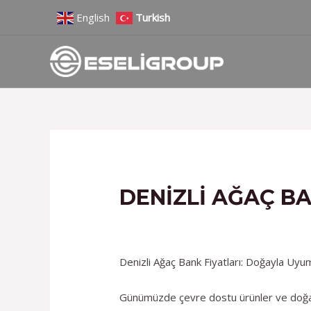
İçeriğe
Yazı
English
Turkish
atla
gezinmesi
DENIZLI AĞAÇ BA
/
Hizmetlerimiz
/ Yazan
admin
Denizli Ağaç Bank Fiyatları: Doğayla Uyu
Günümüzde çevre dostu ürünler ve doğal 