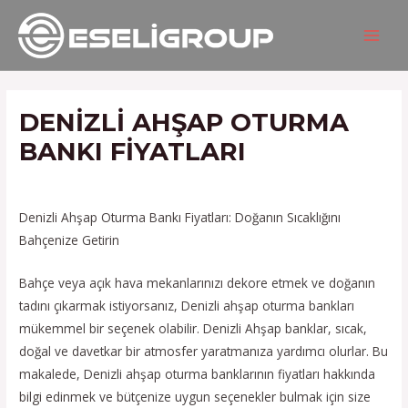
İçeriğe
Yazı
MAIN
atla
gezinmesi
MEN
DENIZLI AHŞAP OTURMA
BANKI FIYATLARI
/
Hizmetlerimiz
/ Yazan
admin
Denizli Ahşap Oturma Bankı Fiyatları: Doğanın Sıcaklığını
Bahçenize Getirin
Bahçe veya açık hava mekanlarınızı dekore etmek ve doğanın
tadını çıkarmak istiyorsanız, Denizli ahşap oturma bankları
mükemmel bir seçenek olabilir. Denizli Ahşap banklar, sıcak,
doğal ve davetkar bir atmosfer yaratmanıza yardımcı olurlar. Bu
makalede, Denizli ahşap oturma banklarının fiyatları hakkında
bilgi edinmek ve bütçenize uygun seçenekler bulmak için size