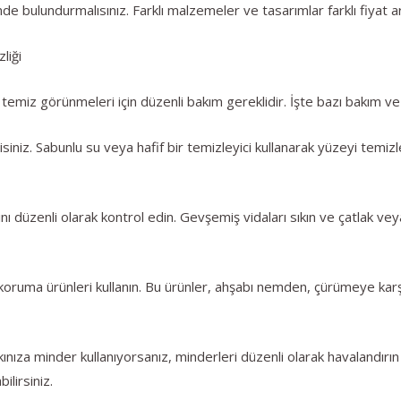
 bulundurmalısınız. Farklı malzemeler ve tasarımlar farklı fiyat aral
liği
emiz görünmeleri için düzenli bakım gereklidir. İşte bazı bakım ve t
siniz. Sabunlu su veya hafif bir temizleyici kullanarak yüzeyi temizl
rını düzenli olarak kontrol edin. Gevşemiş vidaları sıkın ve çatlak v
koruma ürünleri kullanın. Bu ürünler, ahşabı nemden, çürümeye karş
nıza minder kullanıyorsanız, minderleri düzenli olarak havalandırın
ilirsiniz.