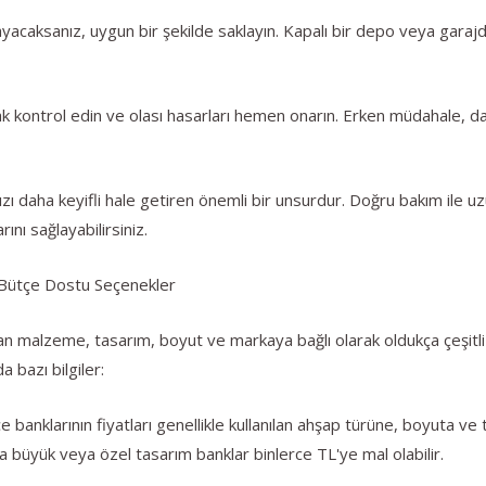
nmayacaksanız, uygun bir şekilde saklayın. Kapalı bir depo veya ga
arak kontrol edin ve olası hasarları hemen onarın. Erken müdahale,
ızı daha keyifli hale getiren önemli bir unsurdur. Doğru bakım ile 
rını sağlayabilirsiniz.
ve Bütçe Dostu Seçenekler
ılan malzeme, tasarım, boyut ve markaya bağlı olarak oldukça çeşitli o
 bazı bilgiler:
banklarının fiyatları genellikle kullanılan ahşap türüne, boyuta ve t
 büyük veya özel tasarım banklar binlerce TL'ye mal olabilir.