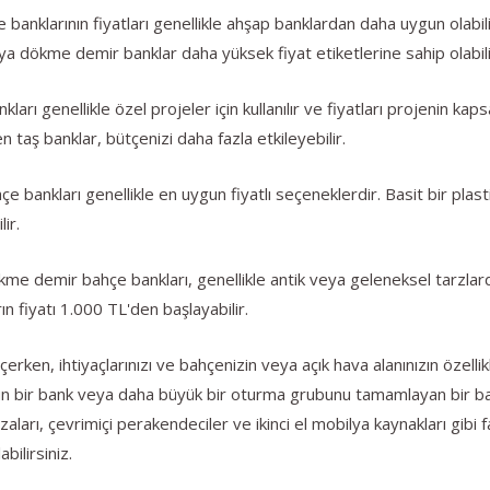
 banklarının fiyatları genellikle ahşap banklardan daha uygun olabi
ya dökme demir banklar daha yüksek fiyat etiketlerine sahip olabili
arı genellikle özel projeler için kullanılır ve fiyatları projenin kaps
 taş banklar, bütçenizi daha fazla etkileyebilir.
hçe bankları genellikle en uygun fiyatlı seçeneklerdir. Basit bir plas
ir.
e demir bahçe bankları, genellikle antik veya geleneksel tarzlarda
n fiyatı 1.000 TL'den başlayabilir.
rken, ihtiyaçlarınızı ve bahçenizin veya açık hava alanınızın özelli
gun bir bank veya daha büyük bir oturma grubunu tamamlayan bir 
aları, çevrimiçi perakendeciler ve ikinci el mobilya kaynakları gibi fa
ilirsiniz.