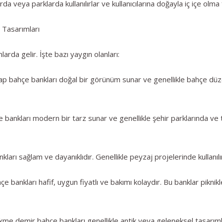
a veya parklarda kullanılırlar ve kullanıcılarına doğayla iç içe olma 
e Tasarımları
larda gelir. İşte bazı yaygın olanları:
şap bahçe bankları doğal bir görünüm sunar ve genellikle bahçe düze
bankları modern bir tarz sunar ve genellikle şehir parklarında ve tic
kları sağlam ve dayanıklıdır. Genellikle peyzaj projelerinde kullanı
e bankları hafif, uygun fiyatlı ve bakımı kolaydır. Bu banklar piknikle
e demir bahçe bankları genellikle antik veya geleneksel tasarımla