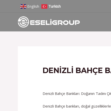
İçeriğe
Yazı
English
Turkish
atla
gezinmesi
DENIZLI BAHÇE 
/
Hizmetlerimiz
/ Yazan
admin
Denizli Bahçe Bankları: Doğanın Tadını Ç
Denizli Bahçe bankları, doğal güzelliklerl