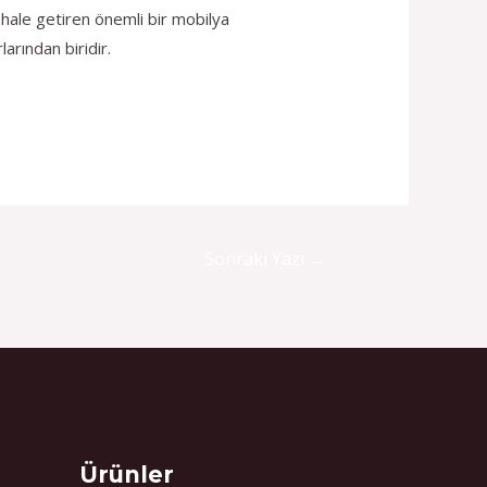
i hale getiren önemli bir mobilya
arından biridir.
Sonraki Yazı
→
Select
Ürünler