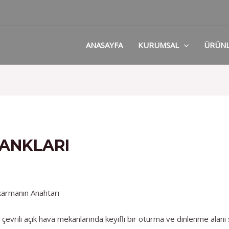
ANASAYFA
KURUMSAL
ÜRÜN
BANKLARI
ıkarmanın Anahtarı
e çevrili açık hava mekanlarında keyifli bir oturma ve dinlenme alanı