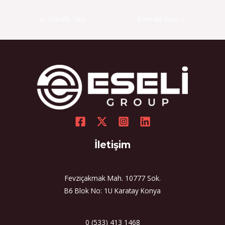
←
Önceki Yazı
Sonraki Yazı
→
İletişim
Fevziçakmak Mah. 10777 Sok.
B6 Blok No: 1U Karatay Konya
0 (533) 413 1468