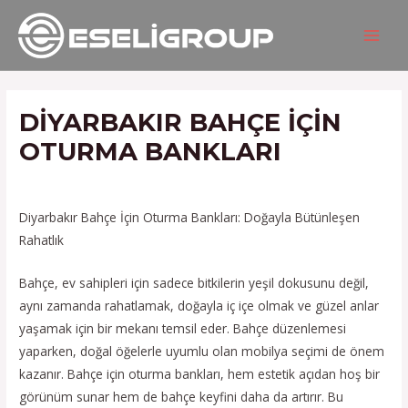
İçeriğe
Yazı
MAIN
atla
gezinmesi
MEN
DIYARBAKIR BAHÇE IÇIN
OTURMA BANKLARI
/
Hizmetlerimiz
/ Yazan
admin
Diyarbakır Bahçe İçin Oturma Bankları: Doğayla Bütünleşen
Rahatlık
Bahçe, ev sahipleri için sadece bitkilerin yeşil dokusunu değil,
aynı zamanda rahatlamak, doğayla iç içe olmak ve güzel anlar
yaşamak için bir mekanı temsil eder. Bahçe düzenlemesi
yaparken, doğal öğelerle uyumlu olan mobilya seçimi de önem
kazanır. Bahçe için oturma bankları, hem estetik açıdan hoş bir
görünüm sunar hem de bahçe keyfini daha da artırır. Bu