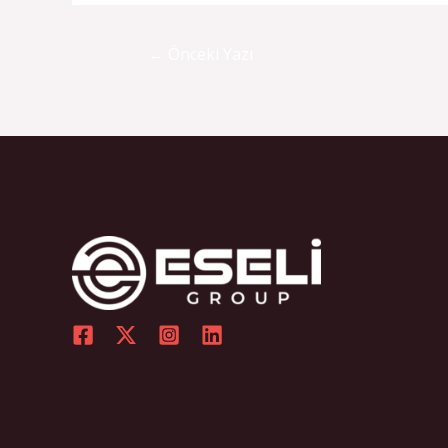
←
Önceki Yazı