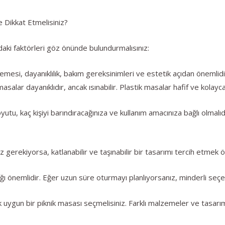
 Dikkat Etmelisiniz?
daki faktörleri göz önünde bulundurmalısınız:
esi, dayanıklılık, bakım gereksinimleri ve estetik açıdan önemlid
salar dayanıklıdır, ancak ısınabilir. Plastik masalar hafif ve kolayca
tu, kaç kişiyi barındıracağınıza ve kullanım amacınıza bağlı olmalıdı
ız gerekiyorsa, katlanabilir ve taşınabilir bir tasarımı tercih etmek ö
ğı önemlidir. Eğer uzun süre oturmayı planlıyorsanız, minderli seçen
ygun bir piknik masası seçmelisiniz. Farklı malzemeler ve tasarımlar 