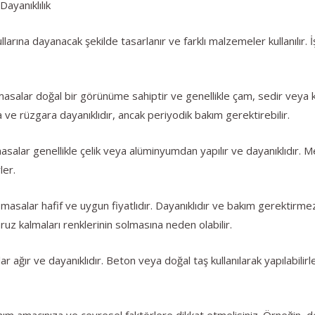
ayanıklılık
llarına dayanacak şekilde tasarlanır ve farklı malzemeler kullanılır. 
asalar doğal bir görünüme sahiptir ve genellikle çam, sedir veya kız
 ve rüzgara dayanıklıdır, ancak periyodik bakım gerektirebilir.
asalar genellikle çelik veya alüminyumdan yapılır ve dayanıklıdır. M
ler.
k masalar hafif ve uygun fiyatlıdır. Dayanıklıdır ve bakım gerektirme
ruz kalmaları renklerinin solmasına neden olabilir.
 ağır ve dayanıklıdır. Beton veya doğal taş kullanılarak yapılabilirl
ım amacınıza ve çevresel faktörlere dikkat etmelisiniz. Örneğin, de