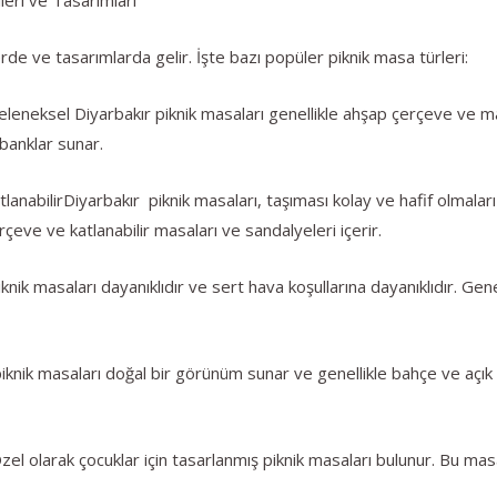
erde ve tasarımlarda gelir. İşte bazı popüler piknik masa türleri:
eleneksel Diyarbakır piknik masaları genellikle ahşap çerçeve ve m
banklar sunar.
tlanabilirDiyarbakır piknik masaları, taşıması kolay ve hafif olmaları
çeve ve katlanabilir masaları ve sandalyeleri içerir.
nik masaları dayanıklıdır ve sert hava koşullarına dayanıklıdır. Genel
knik masaları doğal bir görünüm sunar ve genellikle bahçe ve açık hav
Özel olarak çocuklar için tasarlanmış piknik masaları bulunur. Bu mas