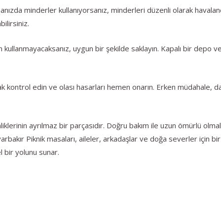
nızda minderler kullanıyorsanız, minderleri düzenli olarak havaland
ilirsiniz.
ışın kullanmayacaksanız, uygun bir şekilde saklayın. Kapalı bir dep
rak kontrol edin ve olası hasarları hemen onarın. Erken müdahale, 
nliklerinin ayrılmaz bir parçasıdır. Doğru bakım ile uzun ömürlü olma
iyarbakır Piknik masaları, aileler, arkadaşlar ve doğa severler için 
 bir yolunu sunar.