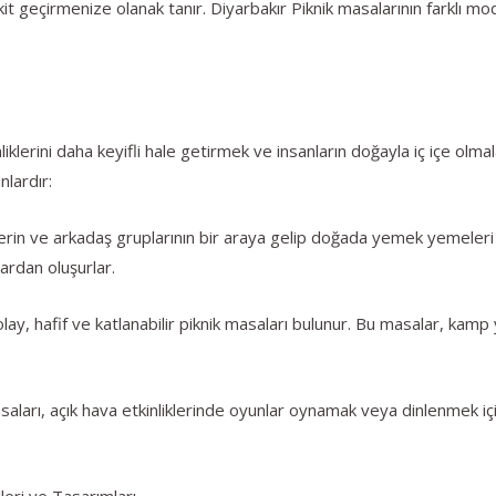
kit geçirmenize olanak tanır. Diyarbakır Piknik masalarının farklı model
liklerini daha keyifli hale getirmek ve insanların doğayla iç içe olma
nlardır:
elerin ve arkadaş gruplarının bir araya gelip doğada yemek yemeleri 
ardan oluşurlar.
kolay, hafif ve katlanabilir piknik masaları bulunur. Bu masalar, 
aları, açık hava etkinliklerinde oyunlar oynamak veya dinlenmek için 
leri ve Tasarımları