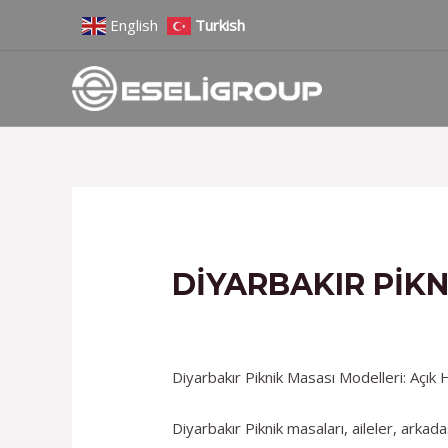
İçeriğe
Yazı
English
Turkish
atla
gezinmesi
DIYARBAKIR PIK
/
Hizmetlerimiz
/ Yazan
admin
Diyarbakır Piknik Masası Modelleri: Açı
Diyarbakır Piknik masaları, aileler, ark