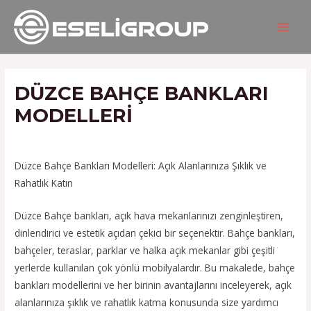
İçeriğe
Yazı
MAIN
atla
gezinmesi
MEN
DÜZCE BAHÇE BANKLARI
MODELLERI
/
Hizmetlerimiz
/ Yazan
admin
Düzce Bahçe Bankları Modelleri: Açık Alanlarınıza Şıklık ve
Rahatlık Katın
Düzce Bahçe bankları, açık hava mekanlarınızı zenginleştiren,
dinlendirici ve estetik açıdan çekici bir seçenektir. Bahçe bankları,
bahçeler, teraslar, parklar ve halka açık mekanlar gibi çeşitli
yerlerde kullanılan çok yönlü mobilyalardır. Bu makalede, bahçe
bankları modellerini ve her birinin avantajlarını inceleyerek, açık
alanlarınıza şıklık ve rahatlık katma konusunda size yardımcı