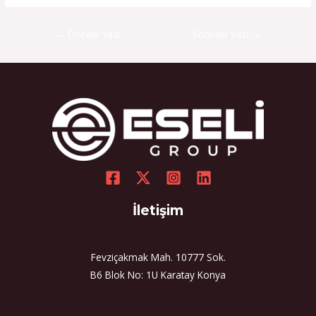
←
Önceki Yazı
Sonraki Yazı
→
İletişim
Fevziçakmak Mah. 10777 Sok.
B6 Blok No: 1U Karatay Konya