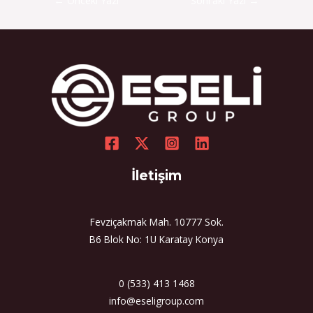
←
Önceki Yazı
Sonraki Yazı
→
İletişim
Fevziçakmak Mah. 10777 Sok.
B6 Blok No: 1U Karatay Konya
0 (533) 413 1468
info@eseligroup.com