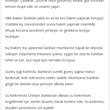
inceleyin. Çatlaklar, çürüme veya gevşemiş vidalar gibi sorunları
hemen tespit edin ve onarım yapın.
Yıllık Bakım: Bankları yılda en az bir kez bakım yaparak koruyun.
Özellikle kış mevsiminden sonra bakım yapmak önemlidir.
Ahşap koruma ürünlerini yenileyin ve gerekirse boyayı
tazeleyin.
Kış Bakımı: Kış aylarında bankları mümkünse kapalı bir depoda
saklayın. Depolama imkanınız yoksa, uygun bir örtü ile bankları
örtün ve kar, buz veya aşırı nemden koruyun.
Güneş Işığı Kontrolü: Bankınızı sürekli güneş ışığına maruz
bırakmak renk solmasına neden olabilir. Mümkünse bankları
gölge bir alanda veya şemsiye altında tutun.
Su Birikmesini Önleyin: Bankınızın altında su birikmesini
engellemek için zemini düzenli olarak kontrol edin. Su birikmesi,
ahşabın çürümesine yol açabilir.