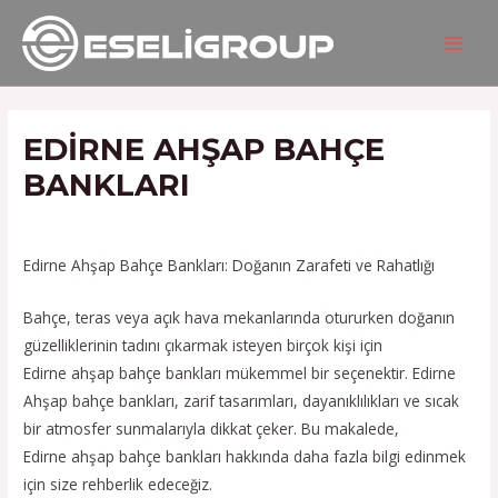
İçeriğe
Yazı
MAIN
atla
gezinmesi
MEN
EDIRNE AHŞAP BAHÇE
BANKLARI
/
Hizmetlerimiz
/ Yazan
admin
Edirne Ahşap Bahçe Bankları: Doğanın Zarafeti ve Rahatlığı
Bahçe, teras veya açık hava mekanlarında otururken doğanın
güzelliklerinin tadını çıkarmak isteyen birçok kişi için
Edirne ahşap bahçe bankları mükemmel bir seçenektir. Edirne
Ahşap bahçe bankları, zarif tasarımları, dayanıklılıkları ve sıcak
bir atmosfer sunmalarıyla dikkat çeker. Bu makalede,
Edirne ahşap bahçe bankları hakkında daha fazla bilgi edinmek
için size rehberlik edeceğiz.