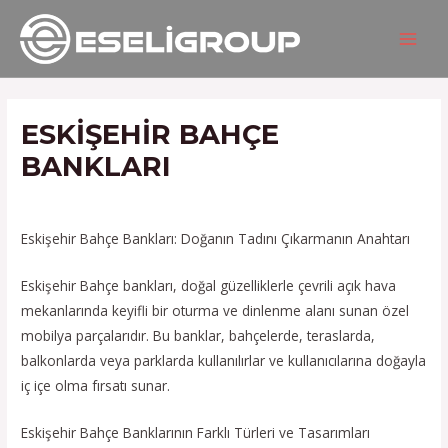
İçeriğe
Yazı
MAIN
atla
gezinmesi
MEN
ESKIŞEHIR BAHÇE
BANKLARI
/
Hizmetlerimiz
/ Yazan
admin
Eskişehir Bahçe Bankları: Doğanın Tadını Çıkarmanın Anahtarı
Eskişehir Bahçe bankları, doğal güzelliklerle çevrili açık hava
mekanlarında keyifli bir oturma ve dinlenme alanı sunan özel
mobilya parçalarıdır. Bu banklar, bahçelerde, teraslarda,
balkonlarda veya parklarda kullanılırlar ve kullanıcılarına doğayla
iç içe olma fırsatı sunar.
Eskişehir Bahçe Banklarının Farklı Türleri ve Tasarımları