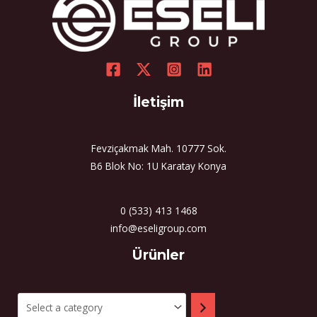
İletişim
Fevziçakmak Mah. 10777 Sok.
B6 Blok No: 1U Karatay Konya
0 (533) 413 1468
info@eseligroup.com
Select
Ürünler
a
category