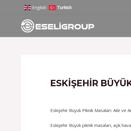
İçeriğe
Yazı
English
Turkish
atla
gezinmesi
ESKIŞEHIR BÜYÜK
/
Hizmetlerimiz
/ Yazan
admin
Eskişehir Büyük Piknik Masaları: Aile ve A
Eskişehir Büyük piknik masaları, açık hava 