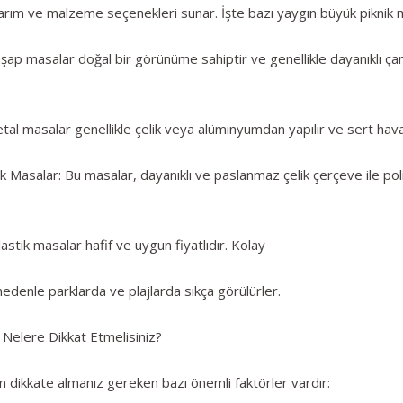
asarım ve malzeme seçenekleri sunar. İşte bazı yaygın büyük piknik m
hşap masalar doğal bir görünüme sahiptir ve genellikle dayanıklı ça
tal masalar genellikle çelik veya alüminyumdan yapılır ve sert hava 
k Masalar: Bu masalar, dayanıklı ve paslanmaz çelik çerçeve ile poli
astik masalar hafif ve uygun fiyatlıdır. Kolay
 nedenle parklarda ve plajlarda sıkça görülürler.
 Nelere Dikkat Etmelisiniz?
en dikkate almanız gereken bazı önemli faktörler vardır: