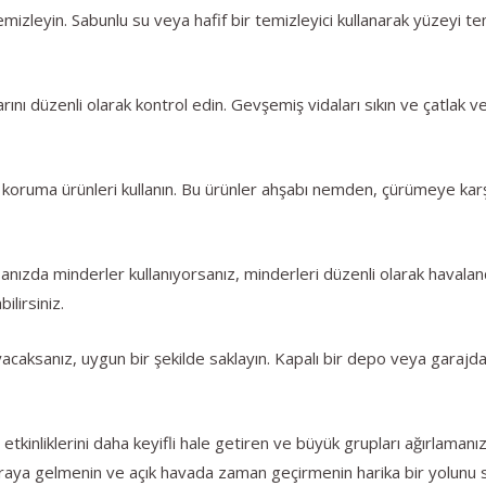
emizleyin. Sabunlu su veya hafif bir temizleyici kullanarak yüzeyi te
arını düzenli olarak kontrol edin. Gevşemiş vidaları sıkın ve çatlak
 koruma ürünleri kullanın. Bu ürünler ahşabı nemden, çürümeye karş
nızda minderler kullanıyorsanız, minderleri düzenli olarak havaland
ilirsiniz.
mayacaksanız, uygun bir şekilde saklayın. Kapalı bir depo veya gar
 etkinliklerini daha keyifli hale getiren ve büyük grupları ağırlaman
ir araya gelmenin ve açık havada zaman geçirmenin harika bir yolunu 