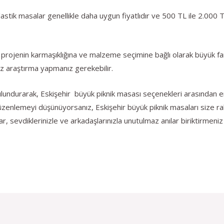
lastik masalar genellikle daha uygun fiyatlıdır ve 500 TL ile 2.000 
 projenin karmaşıklığına ve malzeme seçimine bağlı olarak büyük fark
iraz araştırma yapmanız gerekebilir.
ulundurarak, Eskişehir büyük piknik masası seçenekleri arasından en 
düzenlemeyi düşünüyorsanız, Eskişehir büyük piknik masaları size ra
, sevdiklerinizle ve arkadaşlarınızla unutulmaz anılar biriktirmen