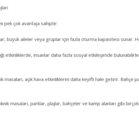
ları
mı pek çok avantaja sahiptir:
, büyük aileler veya gruplar için fazla oturma kapasitesi sunar. He
ığı etkinliklerde, insanlar daha fazla sosyal etkileşimde bulunabili
masaları, açık hava etkinliklerini daha keyifli hale getirir. Bahçe par
piknik masaları, parklar, plajlar, bahçeler ve kamp alanları gibi birço
i