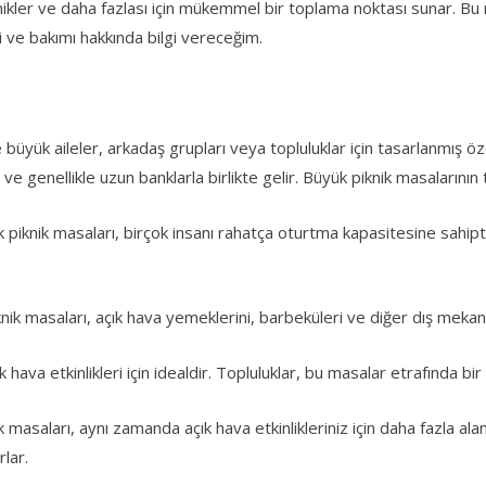
knikler ve daha fazlası için mükemmel bir toplama noktası sunar. Bu
eri ve bakımı hakkında bilgi vereceğim.
ı
e büyük aileler, arkadaş grupları veya topluluklar için tasarlanmış ö
e genellikle uzun banklarla birlikte gelir. Büyük piknik masalarının t
piknik masaları, birçok insanı rahatça oturtma kapasitesine sahiptir
ik masaları, açık hava yemeklerini, barbeküleri ve diğer dış mekan y
ık hava etkinlikleri için idealdir. Topluluklar, bu masalar etrafında bir
masaları, aynı zamanda açık hava etkinlikleriniz için daha fazla ala
rlar.