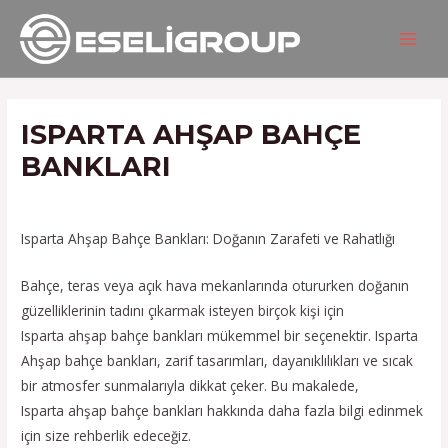
İçeriğe
Yazı
MAIN
atla
gezinmesi
MEN
ISPARTA AHŞAP BAHÇE
BANKLARI
/
Hizmetlerimiz
/ Yazan
admin
Isparta Ahşap Bahçe Bankları: Doğanın Zarafeti ve Rahatlığı
Bahçe, teras veya açık hava mekanlarında otururken doğanın
güzelliklerinin tadını çıkarmak isteyen birçok kişi için
Isparta ahşap bahçe bankları mükemmel bir seçenektir. Isparta
Ahşap bahçe bankları, zarif tasarımları, dayanıklılıkları ve sıcak
bir atmosfer sunmalarıyla dikkat çeker. Bu makalede,
Isparta ahşap bahçe bankları hakkında daha fazla bilgi edinmek
için size rehberlik edeceğiz.