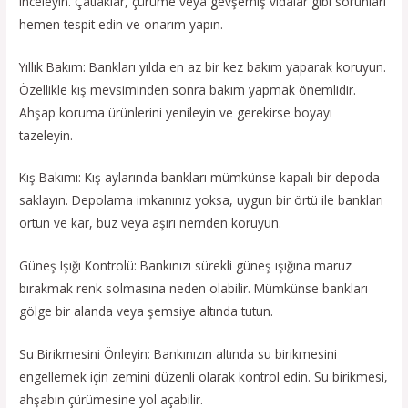
inceleyin. Çatlaklar, çürüme veya gevşemiş vidalar gibi sorunları
hemen tespit edin ve onarım yapın.
Yıllık Bakım: Bankları yılda en az bir kez bakım yaparak koruyun.
Özellikle kış mevsiminden sonra bakım yapmak önemlidir.
Ahşap koruma ürünlerini yenileyin ve gerekirse boyayı
tazeleyin.
Kış Bakımı: Kış aylarında bankları mümkünse kapalı bir depoda
saklayın. Depolama imkanınız yoksa, uygun bir örtü ile bankları
örtün ve kar, buz veya aşırı nemden koruyun.
Güneş Işığı Kontrolü: Bankınızı sürekli güneş ışığına maruz
bırakmak renk solmasına neden olabilir. Mümkünse bankları
gölge bir alanda veya şemsiye altında tutun.
Su Birikmesini Önleyin: Bankınızın altında su birikmesini
engellemek için zemini düzenli olarak kontrol edin. Su birikmesi,
ahşabın çürümesine yol açabilir.