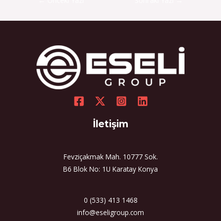
←
Önceki Yazı
Sonraki Yazı
→
İletişim
Fevziçakmak Mah. 10777 Sok.
B6 Blok No: 1U Karatay Konya
0 (533) 413 1468
info@eseligroup.com