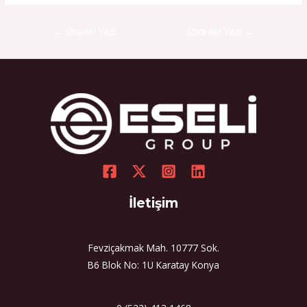
←
Önceki Yazı
Sonraki Yazı
→
İletişim
Fevziçakmak Mah. 10777 Sok.
B6 Blok No: 1U Karatay Konya