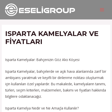
İçeriğe
Yazı
MAIN
atla
gezinmesi
MEN
ISPARTA KAMELYALAR VE
FIYATLARI
/
Hizmetlerimiz
/ Yazan
admin
Isparta Kamelyalar: Bahçenizin Göz Alıcı Köşesi
Isparta Kamelyalar, bahçelerde ve açık hava alanlarında zarif bir
ambiyans yaratmak ve keyifli bir dinlenme noktası oluşturmak
için kullanılan özel yapılardır. Bu makalede, kamelyaların tanımı,
türleri, seçim kriterleri, malzemeleri, bakımı ve fiyatları hakkında
bilgilere odaklanacağız.
Isparta Kamelya Nedir ve Ne Amaçla Kullanılır?