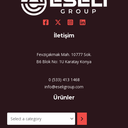
İletişim
Fevziçakmak Mah. 10777 Sok.
B6 Blok No: 1U Karatay Konya
0 (533) 413 1468
info@eseligroup.com
Select
Ürünler
a
category