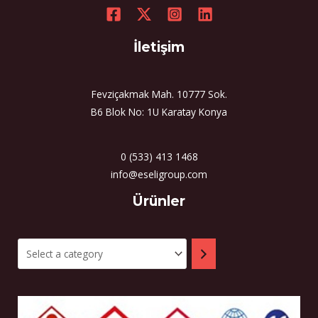
İletişim
Fevziçakmak Mah. 10777 Sok.
B6 Blok No: 1U Karatay Konya
0 (533) 413 1468
info@eseligroup.com
Select
Ürünler
a
category