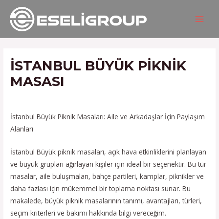
İçeriğe
Yazı
MAIN
atla
gezinmesi
MEN
İSTANBUL BÜYÜK PIKNIK
MASASI
/
Hizmetlerimiz
/ Yazan
admin
İstanbul Büyük Piknik Masaları: Aile ve Arkadaşlar İçin Paylaşım
Alanları
İstanbul Büyük piknik masaları, açık hava etkinliklerini planlayan
ve büyük grupları ağırlayan kişiler için ideal bir seçenektir. Bu tür
masalar, aile buluşmaları, bahçe partileri, kamplar, piknikler ve
daha fazlası için mükemmel bir toplama noktası sunar. Bu
makalede, büyük piknik masalarının tanımı, avantajları, türleri,
seçim kriterleri ve bakımı hakkında bilgi vereceğim.