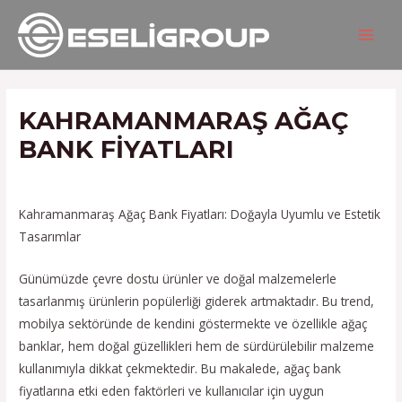
İçeriğe
Yazı
MAIN
atla
gezinmesi
MEN
KAHRAMANMARAŞ AĞAÇ
BANK FIYATLARI
/
Hizmetlerimiz
/ Yazan
admin
Kahramanmaraş Ağaç Bank Fiyatları: Doğayla Uyumlu ve Estetik
Tasarımlar
Günümüzde çevre dostu ürünler ve doğal malzemelerle
tasarlanmış ürünlerin popülerliği giderek artmaktadır. Bu trend,
mobilya sektöründe de kendini göstermekte ve özellikle ağaç
banklar, hem doğal güzellikleri hem de sürdürülebilir malzeme
kullanımıyla dikkat çekmektedir. Bu makalede, ağaç bank
fiyatlarına etki eden faktörleri ve kullanıcılar için uygun