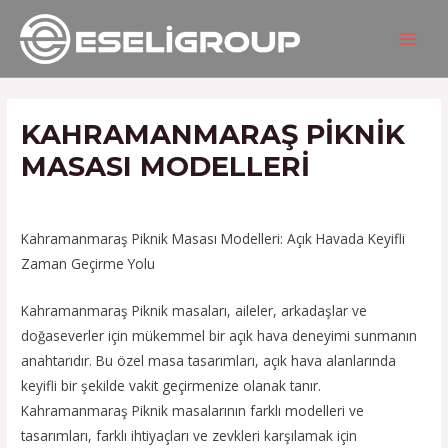
İçeriğe
Yazı
MAIN
atla
gezinmesi
MEN
KAHRAMANMARAŞ PIKNIK
MASASI MODELLERI
/
Hizmetlerimiz
/ Yazan
admin
Kahramanmaraş Piknik Masası Modelleri: Açık Havada Keyifli
Zaman Geçirme Yolu
Kahramanmaraş Piknik masaları, aileler, arkadaşlar ve
doğaseverler için mükemmel bir açık hava deneyimi sunmanın
anahtarıdır. Bu özel masa tasarımları, açık hava alanlarında
keyifli bir şekilde vakit geçirmenize olanak tanır.
Kahramanmaraş Piknik masalarının farklı modelleri ve
tasarımları, farklı ihtiyaçları ve zevkleri karşılamak için