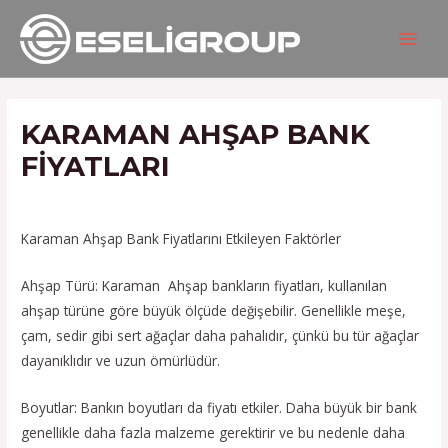
İçeriğe
Yazı
MAIN
atla
gezinmesi
MEN
KARAMAN AHŞAP BANK
FIYATLARI
/
Hizmetlerimiz
/ Yazan
admin
Karaman Ahşap Bank Fiyatlarını Etkileyen Faktörler
Ahşap Türü: Karaman Ahşap bankların fiyatları, kullanılan
ahşap türüne göre büyük ölçüde değişebilir. Genellikle meşe,
çam, sedir gibi sert ağaçlar daha pahalıdır, çünkü bu tür ağaçlar
dayanıklıdır ve uzun ömürlüdür.
Boyutlar: Bankın boyutları da fiyatı etkiler. Daha büyük bir bank
genellikle daha fazla malzeme gerektirir ve bu nedenle daha