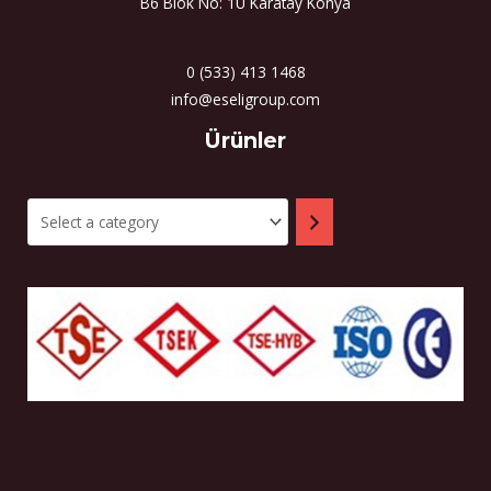
B6 Blok No: 1U Karatay Konya
0 (533) 413 1468
info@eseligroup.com
Select
Ürünler
a
category