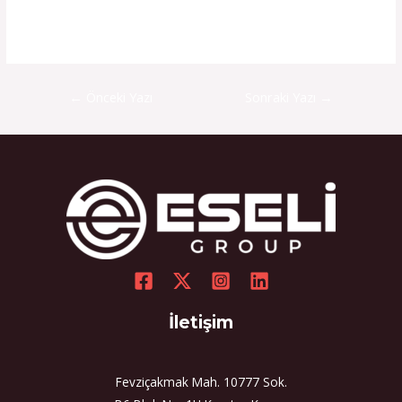
←
Önceki Yazı
Sonraki Yazı
→
İletişim
Fevziçakmak Mah. 10777 Sok.