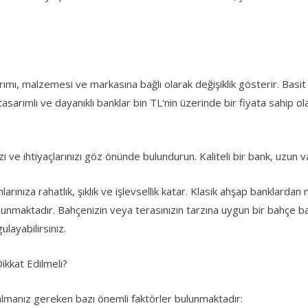
rımı, malzemesi ve markasına bağlı olarak değişiklik gösterir. Basi
tasarımlı ve dayanıklı banklar bin TL'nin üzerinde bir fiyata sahip olab
 ve ihtiyaçlarınızı göz önünde bulundurun. Kaliteli bir bank, uzun 
rınıza rahatlık, şıklık ve işlevsellik katar. Klasik ahşap banklard
lunmaktadır. Bahçenizin veya terasınızın tarzına uygun bir bahçe ba
ulayabilirsiniz.
kkat Edilmeli?
manız gereken bazı önemli faktörler bulunmaktadır: