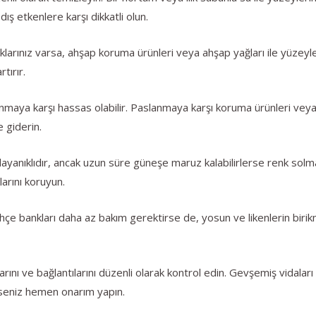
 dış etkenlere karşı dikkatli olun.
ınız varsa, ahşap koruma ürünleri veya ahşap yağları ile yüzeyleri
rtırır.
nmaya karşı hassas olabilir. Paslanmaya karşı koruma ürünleri veya
 giderin.
 dayanıklıdır, ancak uzun süre güneşe maruz kalabilirlerse renk solm
larını koruyun.
e bankları daha az bakım gerektirse de, yosun ve likenlerin birikm
ını ve bağlantılarını düzenli olarak kontrol edin. Gevşemiş vidaları 
rseniz hemen onarım yapın.