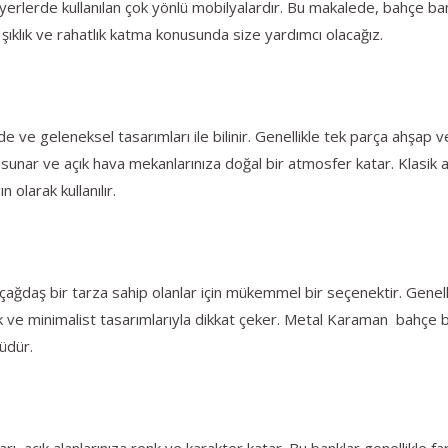
i yerlerde kullanılan çok yönlü mobilyalardır. Bu makalede, bahçe ban
a şıklık ve rahatlık katma konusunda size yardımcı olacağız.
e ve geleneksel tasarımları ile bilinir. Genellikle tek parça ahşa
klık sunar ve açık hava mekanlarınıza doğal bir atmosfer katar. Klas
olarak kullanılır.
daş bir tarza sahip olanlar için mükemmel bir seçenektir. Genelli
k ve minimalist tasarımlarıyla dikkat çeker. Metal Karaman bahçe ban
lüdür.
, açık alanlarınıza renk ve karakter katar. Bu banklar genellikle fa