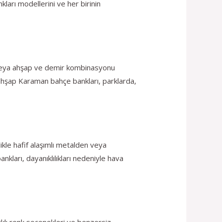
kları modellerini ve her birinin
p veya ahşap ve demir kombinasyonu
ik ahşap Karaman bahçe bankları, parklarda,
kle hafif alaşımlı metalden veya
kları, dayanıklılıkları nedeniyle hava
rklı renk seçenekleri ve benzersiz