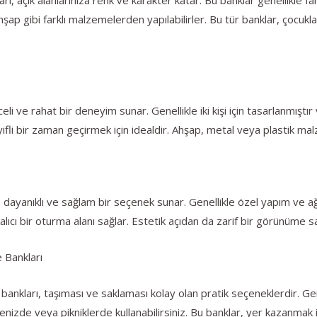
şap gibi farklı malzemelerden yapılabilirler. Bu tür banklar, çocuklar 
li ve rahat bir deneyim sunar. Genellikle iki kişi için tasarlanmıştı
fli bir zaman geçirmek için idealdir. Ahşap, metal veya plastik mal
ayanıklı ve sağlam bir seçenek sunar. Genellikle özel yapım ve ağır
ıcı bir oturma alanı sağlar. Estetik açıdan da zarif bir görünüme sa
 Bankları
bankları, taşıması ve saklaması kolay olan pratik seçeneklerdir. Gene
nizde veya pikniklerde kullanabilirsiniz. Bu banklar, yer kazanmak is