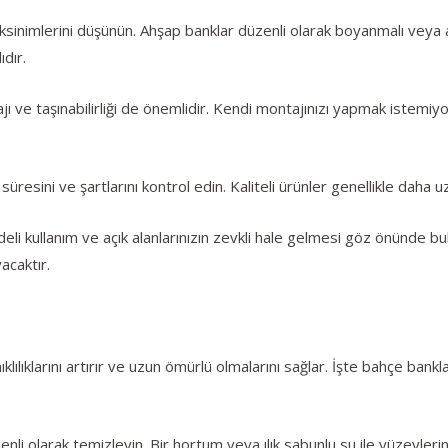
sinimlerini düşünün. Ahşap banklar düzenli olarak boyanmalı veya a
dır.
ı ve taşınabilirliği de önemlidir. Kendi montajınızı yapmak istemiyo
resini ve şartlarını kontrol edin. Kaliteli ürünler genellikle daha u
 kullanım ve açık alanlarınızın zevkli hale gelmesi göz önünde bulun
acaktır.
lılıklarını artırır ve uzun ömürlü olmalarını sağlar. İşte bahçe bank
li olarak temizleyin. Bir hortum veya ılık sabunlu su ile yüzeylerin