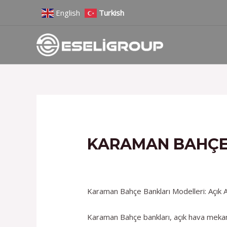
İçeriğe
Yazı
English
Turkish
atla
gezinmesi
KARAMAN BAHÇE
/
Hizmetlerimiz
/ Yazan
admin
Karaman Bahçe Bankları Modelleri: Açık Ala
Karaman Bahçe bankları, açık hava mekanlar