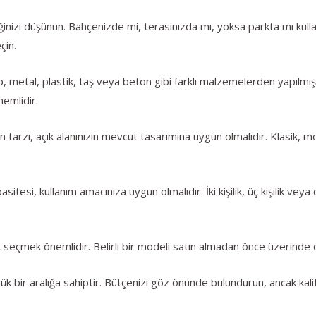
ğinizi düşünün. Bahçenizde mi, terasınızda mı, yoksa parkta mı kulla
çin.
etal, plastik, taş veya beton gibi farklı malzemelerden yapılmış ol
nemlidir.
tarzı, açık alanınızın mevcut tasarımına uygun olmalıdır. Klasik, mo
itesi, kullanım amacınıza uygun olmalıdır. İki kişilik, üç kişilik v
seçmek önemlidir. Belirli bir modeli satın almadan önce üzerinde 
k bir aralığa sahiptir. Bütçenizi göz önünde bulundurun, ancak kali