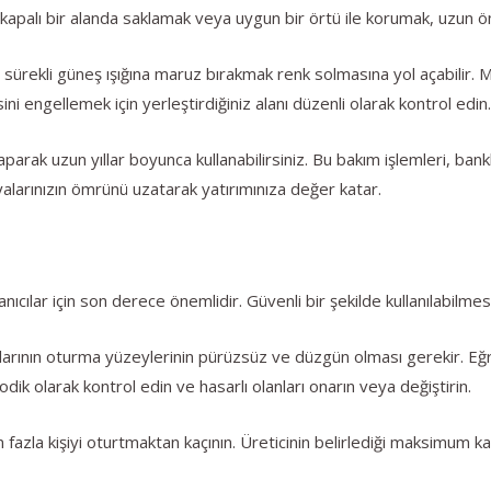
 kapalı bir alanda saklamak veya uygun bir örtü ile korumak, uzun ömü
ı sürekli güneş ışığına maruz bırakmak renk solmasına yol açabilir.
ni engellemek için yerleştirdiğiniz alanı düzenli olarak kontrol edin
parak uzun yıllar boyunca kullanabilirsiniz. Bu bakım işlemleri, ban
yalarınızın ömrünü uzatarak yatırımınıza değer katar.
ıcılar için son derece önemlidir. Güvenli bir şekilde kullanılabilmesi 
ının oturma yüzeylerinin pürüzsüz ve düzgün olması gerekir. Eğr
odik olarak kontrol edin ve hasarlı olanları onarın veya değiştirin.
 fazla kişiyi oturtmaktan kaçının. Üreticinin belirlediği maksimum