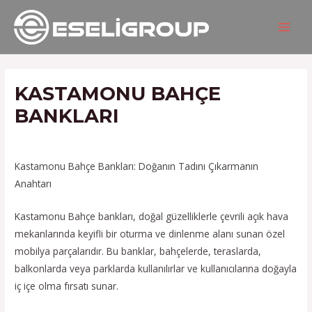
İçeriğe
Yazı
MAIN
atla
gezinmesi
MEN
KASTAMONU BAHÇE
BANKLARI
/
Hizmetlerimiz
/ Yazan
admin
Kastamonu Bahçe Bankları: Doğanın Tadını Çıkarmanın
Anahtarı
Kastamonu Bahçe bankları, doğal güzelliklerle çevrili açık hava
mekanlarında keyifli bir oturma ve dinlenme alanı sunan özel
mobilya parçalarıdır. Bu banklar, bahçelerde, teraslarda,
balkonlarda veya parklarda kullanılırlar ve kullanıcılarına doğayla
iç içe olma fırsatı sunar.