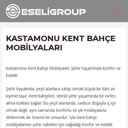
İçeriğe
Yazı
MAIN
atla
gezinmesi
MEN
KASTAMONU KENT BAHÇE
MOBILYALARI
/
Hizmetlerimiz
/ Yazan
admin
Kastamonu Kent Bahçe Mobilyaları: Şehir Yaşamında Konfor ve
Estetik
Şehir hayatında, yeşil alanlara sahip olmak büyük bir lüks ve
kıymet taşır. Kent bahçeleri, stresli şehir yaşamında bir nefes
alma noktası sağlar. Bu yeşil alanlarda, sadece doğayla iç içe
olmak değil, aynı zamanda konforlu ve şık mobilyalarla
dinlenmek de önemli bir unsurdur. İşte kent bahçe
mobilyalarının şehir sakinleri için sağladığı konfor ve estetik