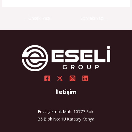
←
Önceki Yazı
Sonraki Yazı
→
İletişim
Fevziçakmak Mah. 10777 Sok.
B6 Blok No: 1U Karatay Konya