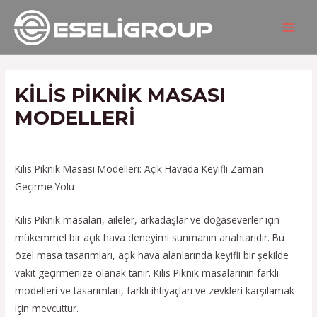
İçeriğe
Yazı
MAIN
atla
gezinmesi
MEN
KILIS PIKNIK MASASI
MODELLERI
/
Hizmetlerimiz
/ Yazan
admin
Kilis Piknik Masası Modelleri: Açık Havada Keyifli Zaman
Geçirme Yolu
Kilis Piknik masaları, aileler, arkadaşlar ve doğaseverler için
mükemmel bir açık hava deneyimi sunmanın anahtarıdır. Bu
özel masa tasarımları, açık hava alanlarında keyifli bir şekilde
vakit geçirmenize olanak tanır. Kilis Piknik masalarının farklı
modelleri ve tasarımları, farklı ihtiyaçları ve zevkleri karşılamak
için mevcuttur.