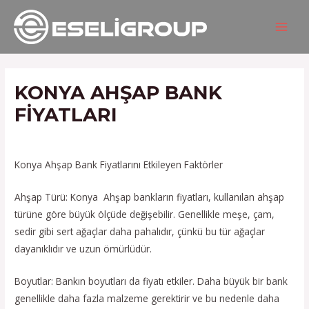
İçeriğe
Yazı
MAIN
atla
gezinmesi
MEN
KONYA AHŞAP BANK
FIYATLARI
/
Hizmetlerimiz
/ Yazan
admin
Konya Ahşap Bank Fiyatlarını Etkileyen Faktörler
Ahşap Türü: Konya Ahşap bankların fiyatları, kullanılan ahşap
türüne göre büyük ölçüde değişebilir. Genellikle meşe, çam,
sedir gibi sert ağaçlar daha pahalıdır, çünkü bu tür ağaçlar
dayanıklıdır ve uzun ömürlüdür.
Boyutlar: Bankın boyutları da fiyatı etkiler. Daha büyük bir bank
genellikle daha fazla malzeme gerektirir ve bu nedenle daha