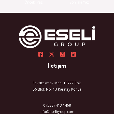
←
Önceki Yazı
Sonraki Yazı
→
İletişim
Fevziçakmak Mah. 10777 Sok.
B6 Blok No: 1U Karatay Konya
0 (533) 413 1468
info@eseligroup.com