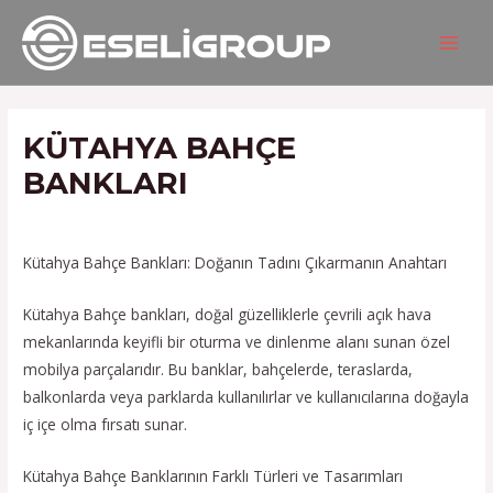
İçeriğe
Yazı
MAIN
atla
gezinmesi
MEN
KÜTAHYA BAHÇE
BANKLARI
/
Hizmetlerimiz
/ Yazan
admin
Kütahya Bahçe Bankları: Doğanın Tadını Çıkarmanın Anahtarı
Kütahya Bahçe bankları, doğal güzelliklerle çevrili açık hava
mekanlarında keyifli bir oturma ve dinlenme alanı sunan özel
mobilya parçalarıdır. Bu banklar, bahçelerde, teraslarda,
balkonlarda veya parklarda kullanılırlar ve kullanıcılarına doğayla
iç içe olma fırsatı sunar.
Kütahya Bahçe Banklarının Farklı Türleri ve Tasarımları