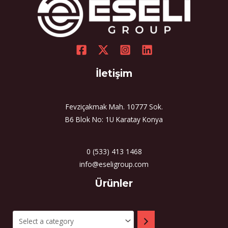
İletişim
Fevziçakmak Mah. 10777 Sok.
B6 Blok No: 1U Karatay Konya
0 (533) 413 1468
info@eseligroup.com
Select
Ürünler
a
category