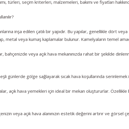
mı, türleri, seçim kriterleri, malzemeleri, bakımı ve fiyatları hakkın
anılır?
larına inşa edilen çatılı bir yapıdır. Bu yapılar, genellikle dört vey
ap, metal veya kumaş kaplamalar bulunur. Kamelyaların temel amaçlar
, bahçenizde veya açık hava mekanınızda rahat bir şekilde dinle
i günlerde gölge sağlayarak sıcak hava koşullarında serinlemek için
 açık hava yemekleri için ideal bir mekan oluştururlar. Özellikle ba
zin veya açık hava alanınızın estetik değerini artırır ve görsel çeki