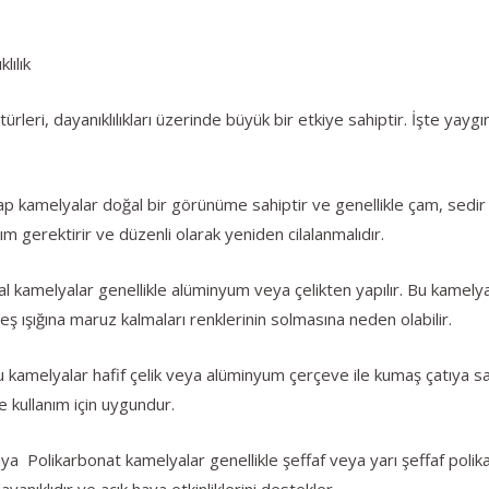
ılık
leri, dayanıklılıkları üzerinde büyük bir etkiye sahiptir. İşte yayg
kamelyalar doğal bir görünüme sahiptir ve genellikle çam, sedir ve
ım gerektirir ve düzenli olarak yeniden cilalanmalıdır.
kamelyalar genellikle alüminyum veya çelikten yapılır. Bu kamelyal
eş ışığına maruz kalmaları renklerinin solmasına neden olabilir.
melyalar hafif çelik veya alüminyum çerçeve ile kumaş çatıya sahip
e kullanım için uygundur.
 Polikarbonat kamelyalar genellikle şeffaf veya yarı şeffaf polika
yanıklıdır ve açık hava etkinliklerini destekler.