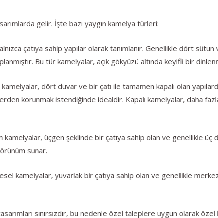
arımlarda gelir. İşte bazı yaygın kamelya türleri:
lnızca çatıya sahip yapılar olarak tanımlanır. Genellikle dört sütun
anmıştır. Bu tür kamelyalar, açık gökyüzü altında keyifli bir dinlen
melyalar, dört duvar ve bir çatı ile tamamen kapalı olan yapılardır
erden korunmak istendiğinde idealdir. Kapalı kamelyalar, daha f
elyalar, üçgen şeklinde bir çatıya sahip olan ve genellikle üç des
 görünüm sunar.
l kamelyalar, yuvarlak bir çatıya sahip olan ve genellikle merkezde 
arımları sınırsızdır, bu nedenle özel taleplere uygun olarak özel k