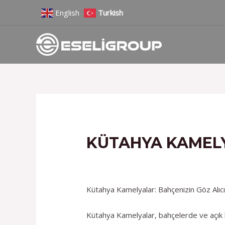
İçeriğe
Yazı
English
Turkish
atla
gezinmesi
KÜTAHYA KAMELY
/
Hizmetlerimiz
/ Yazan
admin
Kütahya Kamelyalar: Bahçenizin Göz Alıc
Kütahya Kamelyalar, bahçelerde ve açık ha