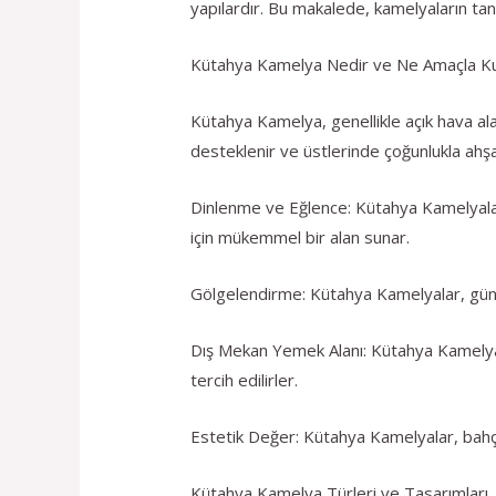
yapılardır. Bu makalede, kamelyaların tanı
Kütahya Kamelya Nedir ve Ne Amaçla Kull
Kütahya Kamelya, genellikle açık hava alan
desteklenir ve üstlerinde çoğunlukla ahş
Dinlenme ve Eğlence: Kütahya Kamelyalar
için mükemmel bir alan sunar.
Gölgelendirme: Kütahya Kamelyalar, güneşl
Dış Mekan Yemek Alanı: Kütahya Kamelyalar,
tercih edilirler.
Estetik Değer: Kütahya Kamelyalar, bahçeni
Kütahya Kamelya Türleri ve Tasarımları