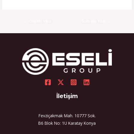
←
Önceki Yazı
Sonraki Yazı
→
İletişim
Fevziçakmak Mah. 10777 Sok.
B6 Blok No: 1U Karatay Konya