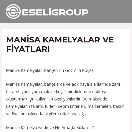
İçeriğe
Yazı
MAIN
atla
gezinmesi
MEN
MANISA KAMELYALAR VE
FIYATLARI
/
Hizmetlerimiz
/ Yazan
admin
Manisa Kamelyalar: Bahçenizin Göz Alıcı Köşesi
Manisa Kamelyalar, bahçelerde ve açık hava alanlarında zarif
bir ambiyans yaratmak ve keyifli bir dinlenme noktası
oluşturmak için kullanılan özel yapılardır. Bu makalede,
kamelyaların tanımı, türleri, seçim kriterleri, malzemeleri, bakımı
ve fiyatları hakkında bilgilere odaklanacağız.
Manisa Kamelya Nedir ve Ne Amaçla Kullanılır?