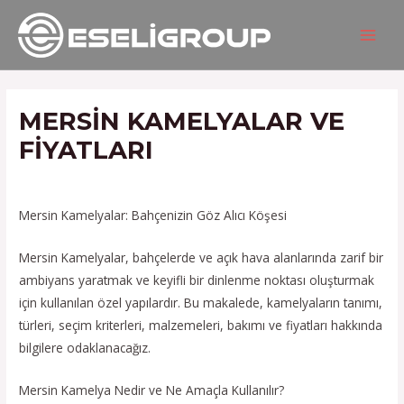
İçeriğe
Yazı
MAIN
atla
gezinmesi
MEN
MERSIN KAMELYALAR VE
FIYATLARI
/
Hizmetlerimiz
/ Yazan
admin
Mersin Kamelyalar: Bahçenizin Göz Alıcı Köşesi
Mersin Kamelyalar, bahçelerde ve açık hava alanlarında zarif bir
ambiyans yaratmak ve keyifli bir dinlenme noktası oluşturmak
için kullanılan özel yapılardır. Bu makalede, kamelyaların tanımı,
türleri, seçim kriterleri, malzemeleri, bakımı ve fiyatları hakkında
bilgilere odaklanacağız.
Mersin Kamelya Nedir ve Ne Amaçla Kullanılır?