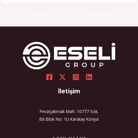
←
Önceki Yazı
Sonraki Yazı
→
İletişim
Fevziçakmak Mah. 10777 Sok.
B6 Blok No: 1U Karatay Konya