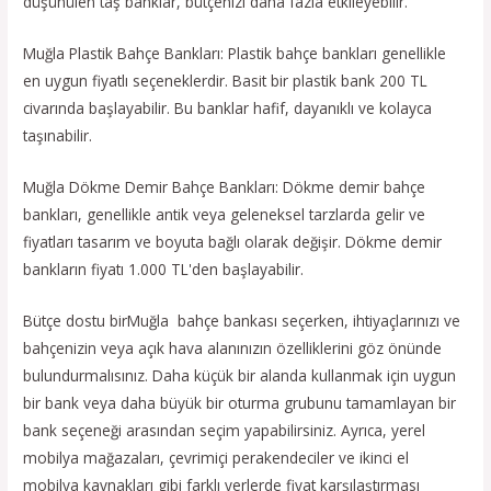
düşünülen taş banklar, bütçenizi daha fazla etkileyebilir.
Muğla Plastik Bahçe Bankları: Plastik bahçe bankları genellikle
en uygun fiyatlı seçeneklerdir. Basit bir plastik bank 200 TL
civarında başlayabilir. Bu banklar hafif, dayanıklı ve kolayca
taşınabilir.
Muğla Dökme Demir Bahçe Bankları: Dökme demir bahçe
bankları, genellikle antik veya geleneksel tarzlarda gelir ve
fiyatları tasarım ve boyuta bağlı olarak değişir. Dökme demir
bankların fiyatı 1.000 TL'den başlayabilir.
Bütçe dostu birMuğla bahçe bankası seçerken, ihtiyaçlarınızı ve
bahçenizin veya açık hava alanınızın özelliklerini göz önünde
bulundurmalısınız. Daha küçük bir alanda kullanmak için uygun
bir bank veya daha büyük bir oturma grubunu tamamlayan bir
bank seçeneği arasından seçim yapabilirsiniz. Ayrıca, yerel
mobilya mağazaları, çevrimiçi perakendeciler ve ikinci el
mobilya kaynakları gibi farklı yerlerde fiyat karşılaştırması