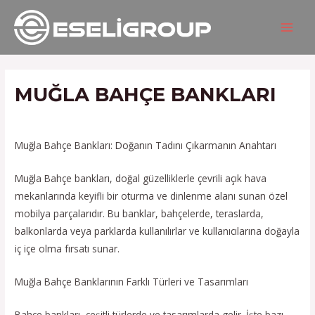
İçeriğe
Yazı
MAIN
atla
gezinmesi
MEN
MUĞLA BAHÇE BANKLARI
/
Hizmetlerimiz
/ Yazan
admin
Muğla Bahçe Bankları: Doğanın Tadını Çıkarmanın Anahtarı
Muğla Bahçe bankları, doğal güzelliklerle çevrili açık hava
mekanlarında keyifli bir oturma ve dinlenme alanı sunan özel
mobilya parçalarıdır. Bu banklar, bahçelerde, teraslarda,
balkonlarda veya parklarda kullanılırlar ve kullanıcılarına doğayla
iç içe olma fırsatı sunar.
Muğla Bahçe Banklarının Farklı Türleri ve Tasarımları
Bahçe bankları, çeşitli türlerde ve tasarımlarda gelir. İşte bazı