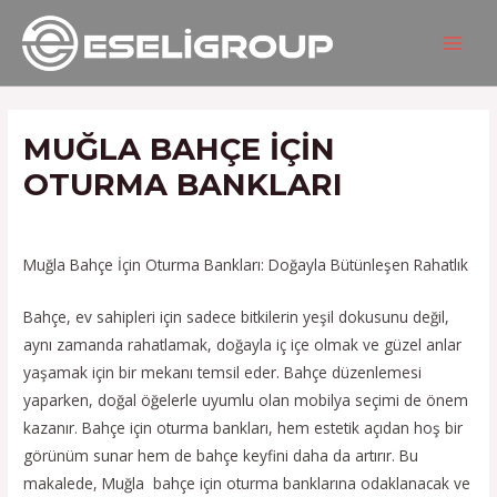
İçeriğe
Yazı
MAIN
atla
gezinmesi
MEN
MUĞLA BAHÇE IÇIN
OTURMA BANKLARI
/
Hizmetlerimiz
/ Yazan
admin
Muğla Bahçe İçin Oturma Bankları: Doğayla Bütünleşen Rahatlık
Bahçe, ev sahipleri için sadece bitkilerin yeşil dokusunu değil,
aynı zamanda rahatlamak, doğayla iç içe olmak ve güzel anlar
yaşamak için bir mekanı temsil eder. Bahçe düzenlemesi
yaparken, doğal öğelerle uyumlu olan mobilya seçimi de önem
kazanır. Bahçe için oturma bankları, hem estetik açıdan hoş bir
görünüm sunar hem de bahçe keyfini daha da artırır. Bu
makalede, Muğla bahçe için oturma banklarına odaklanacak ve