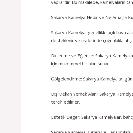
yapılardır. Bu makalede, kamelyaların tanı
Sakarya Kamelya Nedir ve Ne Amaçla Kull
Sakarya Kamelya, genellikle açık hava alan
desteklenir ve üstlerinde çoğunlukla ahş
Dinlenme ve Eğlence: Sakarya Kamelyalar
için mükemmel bir alan sunar.
Gölgelendirme: Sakarya Kamelyalar, güneşl
Dış Mekan Yemek Alanı: Sakarya Kamelyalar,
tercih edilirler.
Estetik Değer: Sakarya Kamelyalar, bahçeni
Sakarya Kamelya Türleri ve Tasarımları