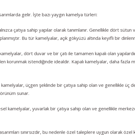
arımlarda gelir. İşte bazı yaygın kamelya türleri:
lnızca çatıya sahip yapılar olarak tanımlanır. Genellikle dört sütun
anmıştır. Bu tür kamelyalar, açık gökyüzü altında keyifli bir dinlen
melyalar, dört duvar ve bir çatı ile tamamen kapalı olan yapılardır.
en korunmak istendiğinde idealdir. Kapalı kamelyalar, daha fazl
elyalar, üçgen şeklinde bir çatıya sahip olan ve genellikle üç dest
 görünüm sunar.
l kamelyalar, yuvarlak bir çatıya sahip olan ve genellikle merkezde 
arımları sınırsızdır, bu nedenle özel taleplere uygun olarak özel ka