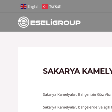
İçeriğe
Yazı
English
Turkish
atla
gezinmesi
SAKARYA KAMELY
/
Hizmetlerimiz
/ Yazan
admin
Sakarya Kamelyalar: Bahçenizin Göz Alıcı
Sakarya Kamelyalar, bahçelerde ve açık ha