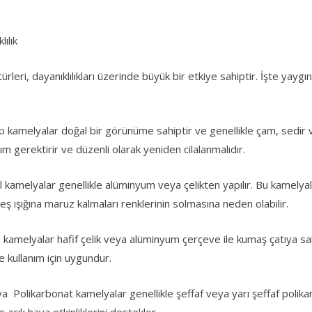
ılık
leri, dayanıklılıkları üzerinde büyük bir etkiye sahiptir. İşte yayg
kamelyalar doğal bir görünüme sahiptir ve genellikle çam, sedir vey
ım gerektirir ve düzenli olarak yeniden cilalanmalıdır.
amelyalar genellikle alüminyum veya çelikten yapılır. Bu kamelyala
eş ışığına maruz kalmaları renklerinin solmasına neden olabilir.
melyalar hafif çelik veya alüminyum çerçeve ile kumaş çatıya sahipt
e kullanım için uygundur.
 Polikarbonat kamelyalar genellikle şeffaf veya yarı şeffaf polikar
 açık hava etkinliklerini destekler.