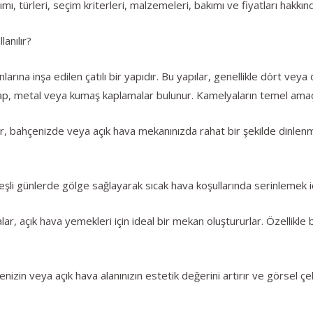
mı, türleri, seçim kriterleri, malzemeleri, bakımı ve fiyatları hakkın
anılır?
larına inşa edilen çatılı bir yapıdır. Bu yapılar, genellikle dört vey
ap, metal veya kumaş kaplamalar bulunur. Kamelyaların temel amaçlar
, bahçenizde veya açık hava mekanınızda rahat bir şekilde dinlen
i günlerde gölge sağlayarak sıcak hava koşullarında serinlemek için
 açık hava yemekleri için ideal bir mekan oluştururlar. Özellikle ba
zin veya açık hava alanınızın estetik değerini artırır ve görsel çeki