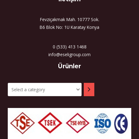
Fevziçakmak Mah. 10777 Sok.
B6 Blok No: 1U Karatay Konya
0 (533) 413 1468
info@eseligroup.com
Select
Ürünler
a
category