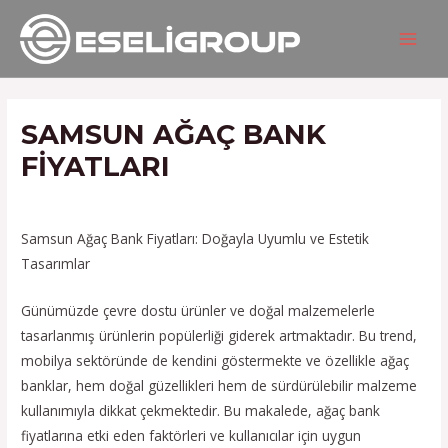
İçeriğe
Yazı
MAIN
atla
gezinmesi
MEN
SAMSUN AĞAÇ BANK
FIYATLARI
/
Hizmetlerimiz
/ Yazan
admin
Samsun Ağaç Bank Fiyatları: Doğayla Uyumlu ve Estetik
Tasarımlar
Günümüzde çevre dostu ürünler ve doğal malzemelerle
tasarlanmış ürünlerin popülerliği giderek artmaktadır. Bu trend,
mobilya sektöründe de kendini göstermekte ve özellikle ağaç
banklar, hem doğal güzellikleri hem de sürdürülebilir malzeme
kullanımıyla dikkat çekmektedir. Bu makalede, ağaç bank
fiyatlarına etki eden faktörleri ve kullanıcılar için uygun