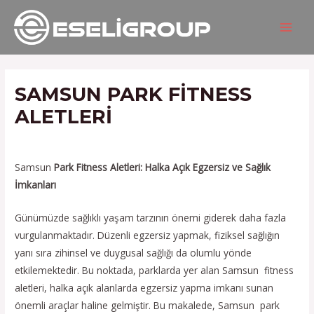
İçeriğe
Yazı
MAIN
atla
gezinmesi
MEN
SAMSUN PARK FITNESS
ALETLERI
/
Hizmetlerimiz
/ Yazan
admin
Samsun
Park Fitness Aletleri: Halka Açık Egzersiz ve Sağlık
İmkanları
Günümüzde sağlıklı yaşam tarzının önemi giderek daha fazla
vurgulanmaktadır. Düzenli egzersiz yapmak, fiziksel sağlığın
yanı sıra zihinsel ve duygusal sağlığı da olumlu yönde
etkilemektedir. Bu noktada, parklarda yer alan Samsun fitness
aletleri, halka açık alanlarda egzersiz yapma imkanı sunan
önemli araçlar haline gelmiştir. Bu makalede, Samsun park