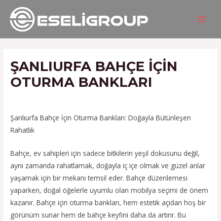
İçeriğe
Yazı
MAIN
atla
gezinmesi
MEN
ŞANLIURFA BAHÇE IÇIN
OTURMA BANKLARI
/
Hizmetlerimiz
/ Yazan
admin
Şanlıurfa Bahçe İçin Oturma Bankları: Doğayla Bütünleşen
Rahatlık
Bahçe, ev sahipleri için sadece bitkilerin yeşil dokusunu değil,
aynı zamanda rahatlamak, doğayla iç içe olmak ve güzel anlar
yaşamak için bir mekanı temsil eder. Bahçe düzenlemesi
yaparken, doğal öğelerle uyumlu olan mobilya seçimi de önem
kazanır. Bahçe için oturma bankları, hem estetik açıdan hoş bir
görünüm sunar hem de bahçe keyfini daha da artırır. Bu