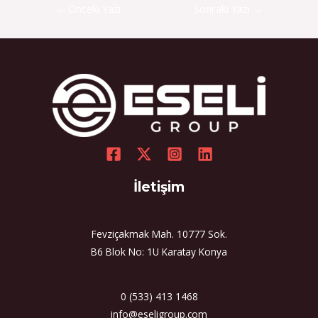
←
Önceki Yazı
Sonraki Yazı
→
İletişim
Fevziçakmak Mah. 10777 Sok.
B6 Blok No: 1U Karatay Konya
0 (533) 413 1468
info@eseligroup.com