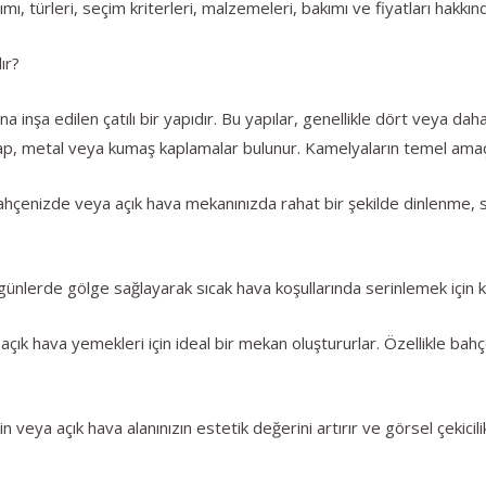
mı, türleri, seçim kriterleri, malzemeleri, bakımı ve fiyatları hakkın
ır?
ına inşa edilen çatılı bir yapıdır. Bu yapılar, genellikle dört veya da
ap, metal veya kumaş kaplamalar bulunur. Kamelyaların temel amaçlar
ahçenizde veya açık hava mekanınızda rahat bir şekilde dinlenme, 
ünlerde gölge sağlayarak sıcak hava koşullarında serinlemek için kul
çık hava yemekleri için ideal bir mekan oluştururlar. Özellikle bahçe 
 veya açık hava alanınızın estetik değerini artırır ve görsel çekicili