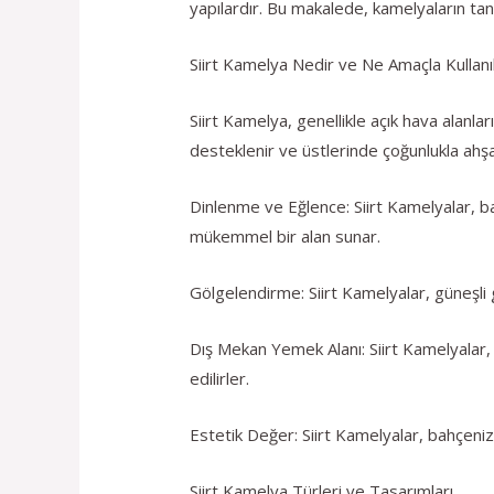
yapılardır. Bu makalede, kamelyaların tanı
Siirt Kamelya Nedir ve Ne Amaçla Kullanıl
Siirt Kamelya, genellikle açık hava alanlar
desteklenir ve üstlerinde çoğunlukla ahş
Dinlenme ve Eğlence: Siirt Kamelyalar, b
mükemmel bir alan sunar.
Gölgelendirme: Siirt Kamelyalar, güneşli g
Dış Mekan Yemek Alanı: Siirt Kamelyalar, a
edilirler.
Estetik Değer: Siirt Kamelyalar, bahçenizin
Siirt Kamelya Türleri ve Tasarımları