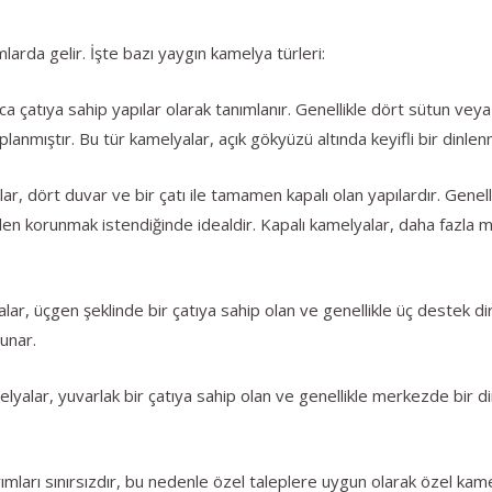
mlarda gelir. İşte bazı yaygın kamelya türleri:
zca çatıya sahip yapılar olarak tanımlanır. Genellikle dört sütun vey
anmıştır. Bu tür kamelyalar, açık gökyüzü altında keyifli bir dinlen
lar, dört duvar ve bir çatı ile tamamen kapalı olan yapılardır. Genell
en korunmak istendiğinde idealdir. Kapalı kamelyalar, daha fazl
r, üçgen şeklinde bir çatıya sahip olan ve genellikle üç destek direği
unar.
elyalar, yuvarlak bir çatıya sahip olan ve genellikle merkezde bir dir
mları sınırsızdır, bu nedenle özel taleplere uygun olarak özel kamel