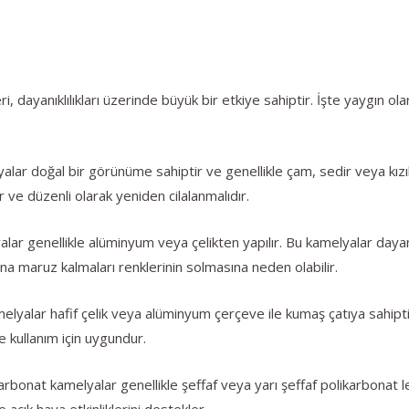
ri, dayanıklılıkları üzerinde büyük bir etkiye sahiptir. İşte yaygın o
alar doğal bir görünüme sahiptir ve genellikle çam, sedir veya kızıl
r ve düzenli olarak yeniden cilalanmalıdır.
alar genellikle alüminyum veya çelikten yapılır. Bu kamelyalar dayan
ına maruz kalmaları renklerinin solmasına neden olabilir.
lyalar hafif çelik veya alüminyum çerçeve ile kumaş çatıya sahiptir.
e kullanım için uygundur.
arbonat kamelyalar genellikle şeffaf veya yarı şeffaf polikarbonat l
 açık hava etkinliklerini destekler.