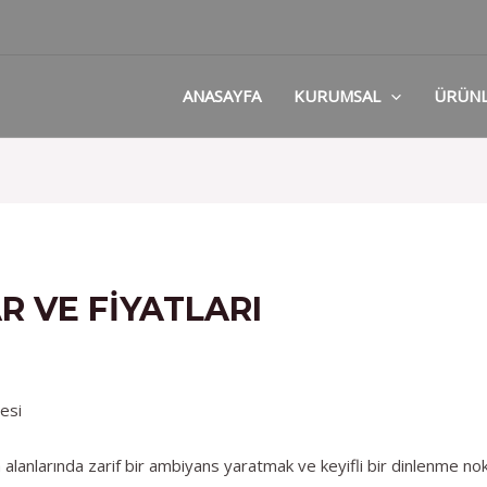
ANASAYFA
KURUMSAL
ÜRÜN
R VE FIYATLARI
şesi
alanlarında zarif bir ambiyans yaratmak ve keyifli bir dinlenme nokt