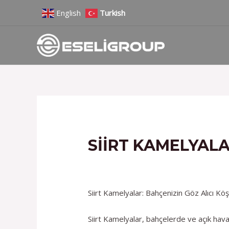
İçeriğe
Yazı
English
Turkish
atla
gezinmesi
SIIRT KAMELYALA
/
Hizmetlerimiz
/ Yazan
admin
Siirt Kamelyalar: Bahçenizin Göz Alıcı Kö
Siirt Kamelyalar, bahçelerde ve açık hava 