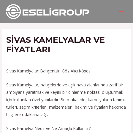
İçeriğe
Yazı
MAIN
atla
gezinmesi
MEN
SIVAS KAMELYALAR VE
FIYATLARI
/
Hizmetlerimiz
/ Yazan
admin
Sivas Kamelyalar: Bahçenizin Göz Alıcı Köşesi
Sivas Kamelyalar, bahçelerde ve açık hava alanlarında zarif bir
ambiyans yaratmak ve keyifli bir dinlenme noktası oluşturmak
için kullanılan özel yapılardır. Bu makalede, kamelyaların tanımı,
türleri, seçim kriterleri, malzemeleri, bakımı ve fiyatları hakkında
bilgilere odaklanacağız.
Sivas Kamelya Nedir ve Ne Amaçla Kullanılır?