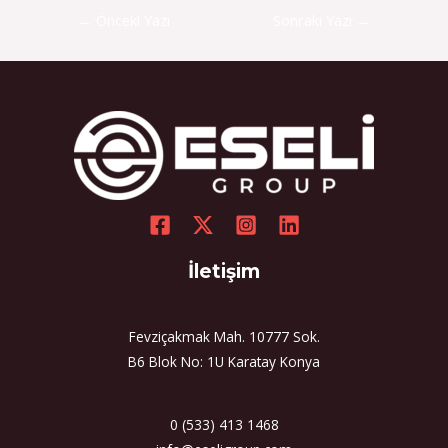
←
Önceki Yazı
Sonraki Yazı
→
İletişim
Fevziçakmak Mah. 10777 Sok.
B6 Blok No: 1U Karatay Konya
0 (533) 413 1468